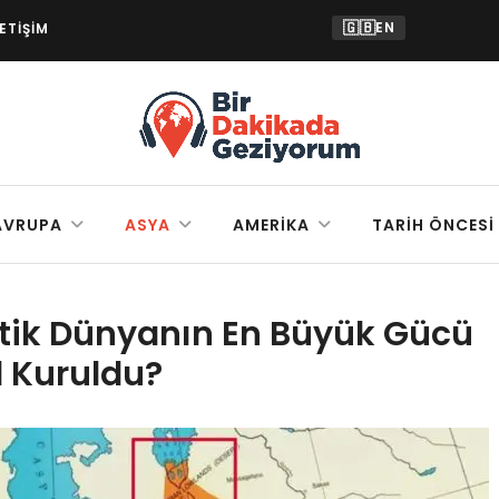
🇬🇧
EN
LETIŞIM
AVRUPA
ASYA
AMERIKA
TARIH ÖNCESI
ntik Dünyanın En Büyük Gücü
l Kuruldu?