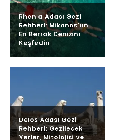
Rhenia Adası Gezi
Rehberi: Mikonos’un
En Berrak Denizini
Keşfedin
Delos Adası Gezi
Rehberi: Gezilecek
Yerler, Mitolojisi ve