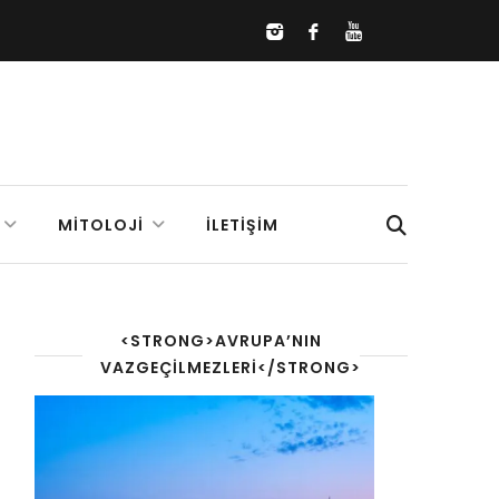
MITOLOJI
İLETIŞIM
<STRONG>AVRUPA’NIN
VAZGEÇILMEZLERI</STRONG>