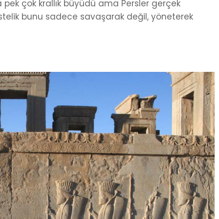
 pek çok krallık büyüdü ama Persler gerçek
stelik bunu sadece savaşarak değil, yöneterek