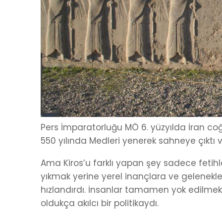
Pers İmparatorluğu MÖ 6. yüzyılda İran coğ
550 yılında Medleri yenerek sahneye çıktı ve 
Ama Kiros’u farklı yapan şey sadece fetihler
yıkmak yerine yerel inançlara ve gelenekl
hızlandırdı. İnsanlar tamamen yok edilmek y
oldukça akılcı bir politikaydı.