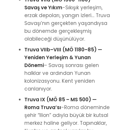
Savaş ve Yıkım
-Sıkışık yerleşim,
erzak depoları, yangın izleri… Truva
Savaşı’nın gerçekten yaşandıysa
bu dönemde gerçekleşmiş
olabileceği düşünülüyor.
Truva VIIb–VIII (MÖ 1180–85) —
Yeniden Yerleşim & Yunan
Dönemi
– Savaş sonrası gelen
halklar ve ardından Yunan
kolonizasyonu. Kent yeniden
canlanıyor.
Truva IX (MÖ 85 – MS 500) —
Roma Truva’sı
-Roma döneminde
şehir “Ilion” adıyla büyük bir kutsal
merkez haline geliyor. Tapınaklar,