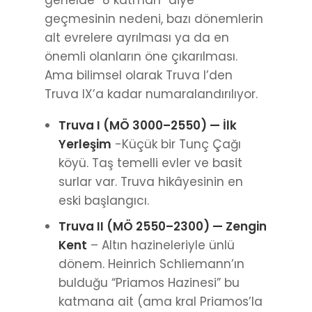
geçmesinin nedeni, bazı dönemlerin
alt evrelere ayrılması ya da en
önemli olanların öne çıkarılması.
Ama bilimsel olarak Truva I’den
Truva IX’a kadar numaralandırılıyor.
Truva I (MÖ 3000–2550) — İlk
Yerleşim
-Küçük bir Tunç Çağı
köyü. Taş temelli evler ve basit
surlar var. Truva hikâyesinin en
eski başlangıcı.
Truva II (MÖ 2550–2300) — Zengin
Kent
– Altın hazineleriyle ünlü
dönem. Heinrich Schliemann’ın
bulduğu “Priamos Hazinesi” bu
katmana ait (ama kral Priamos’la