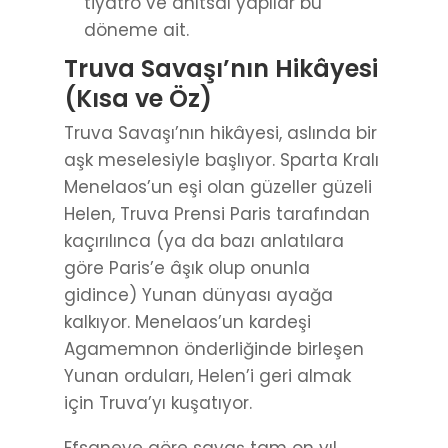
tiyatro ve anıtsal yapılar bu
döneme ait.
Truva Savaşı’nın Hikâyesi
(Kısa ve Öz)
Truva Savaşı’nın hikâyesi, aslında bir
aşk meselesiyle başlıyor. Sparta Kralı
Menelaos’un eşi olan güzeller güzeli
Helen, Truva Prensi Paris tarafından
kaçırılınca (ya da bazı anlatılara
göre Paris’e âşık olup onunla
gidince) Yunan dünyası ayağa
kalkıyor. Menelaos’un kardeşi
Agamemnon önderliğinde birleşen
Yunan orduları, Helen’i geri almak
için Truva’yı kuşatıyor.
Efsaneye göre savaş tam on yıl