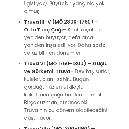
ilgisi yok). Büyük bir yangınla yok
olmuş.
Truva III–V (MÖ 2300–1750) —
Orta Tunç Çağı
– Kent küçülüp
yeniden büyüyor, defalarca
yeniden inşa ediliyor. Daha sade
ve az bilinen dönemler.
Truva VI (MÖ 1750–1300) — Güçlü
ve Görkemli Truva
– Dev taş surlar,
kuleler, planlı şehir… Bugün
gördüğünüz en etkileyici
kalıntıların çoğu bu döneme ait.
Birçok uzman, efsanedeki
Truva’nın bu dönem olabileceğini
düşünüyor.
Truva VIIa (MÖ 1300–1180) —