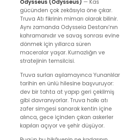
Odysseus (Odysseus)
— Kas
gücünden çok zekâsıyla öne çıkar.
Truva Atı fikrinin mimarı olarak bilinir.
Aynı zamanda Odysseia Destanı’nın
kahramanıdır ve savaş sonrası evine
dönmek için yıllarca süren
maceralar yaşar. Kurnazlığın ve
stratejinin temsilcisi.
Truva surları aşılamayınca Yunanlılar
tarihin en ünlü hilesine başvuruyor:
dev bir tahta at yapıp geri çekilmiş
gibi davranıyorlar. Truva halkı atı
zafer simgesi sanarak kentin içine
alınca, gece içinden çıkan askerler
kapıları açıyor ve şehir düşüyor.
Bugün bu hikâyenin ne kadarının