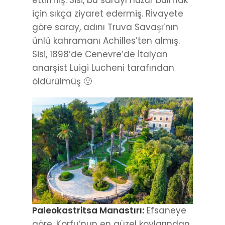
için sıkça ziyaret edermiş. Rİvayete
göre saray, adını Truva Savaşı’nın
ünlü kahramanı Achilles’ten almış.
Sisi, 1898’de Cenevre’de İtalyan
anarşist Luigi Lucheni tarafından
öldürülmüş 🙁
Paleokastritsa Manastırı:
Efsaneye
göre, Korfu’nun en güzel koylarından