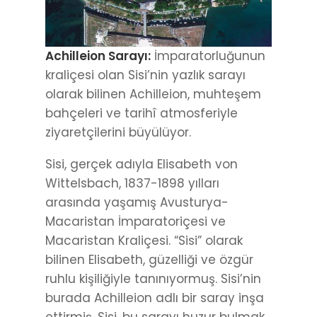
Achilleion Sarayı:
İmparatorluğunun
kraliçesi olan Sisi’nin yazlık sarayı
olarak bilinen Achilleion, muhteşem
bahçeleri ve tarihî atmosferiyle
ziyaretçilerini büyülüyor.
Sisi, gerçek adıyla Elisabeth von
Wittelsbach, 1837-1898 yılları
arasında yaşamış Avusturya-
Macaristan İmparatoriçesi ve
Macaristan Kraliçesi. “Sisi” olarak
bilinen Elisabeth, güzelliği ve özgür
ruhlu kişiliğiyle tanınıyormuş. Sisi’nin
burada Achilleion adlı bir saray inşa
ettirmiş. Sisi, bu sarayı huzur bulmak