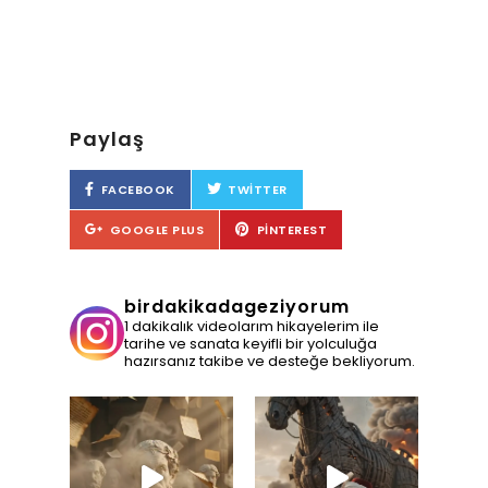
Paylaş
FACEBOOK
TWITTER
GOOGLE PLUS
PINTEREST
birdakikadageziyorum
1 dakikalık videolarım hikayelerim ile
tarihe ve sanata keyifli bir yolculuğa
hazırsanız takibe ve desteğe bekliyorum.