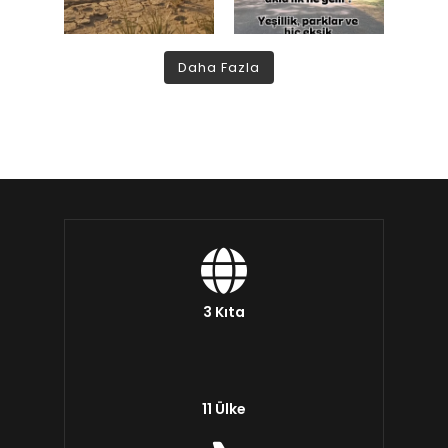
Daha Fazla
3 Kıta
11 Ülke