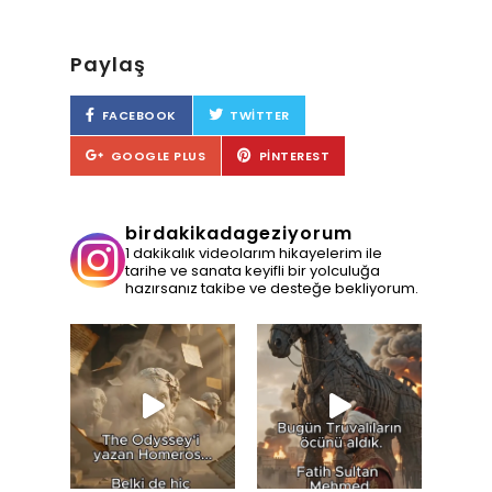
Paylaş
FACEBOOK
TWITTER
GOOGLE PLUS
PINTEREST
birdakikadageziyorum
1 dakikalık videolarım hikayelerim ile
tarihe ve sanata keyifli bir yolculuğa
hazırsanız takibe ve desteğe bekliyorum.