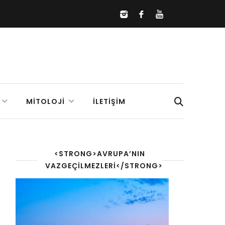
MITOLOJI
İLETIŞIM
<STRONG>AVRUPA’NIN
VAZGEÇILMEZLERI</STRONG>