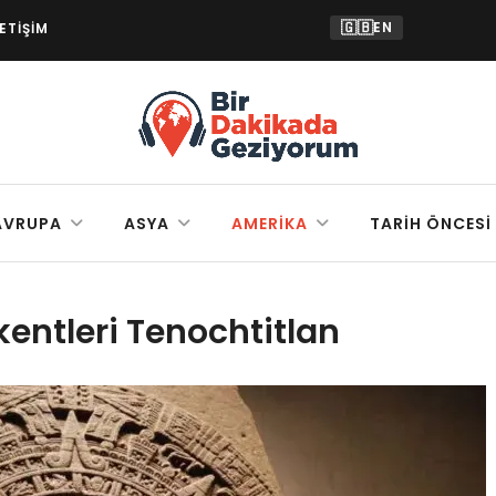
🇬🇧
EN
LETIŞIM
AVRUPA
ASYA
AMERIKA
TARIH ÖNCESI
kentleri Tenochtitlan