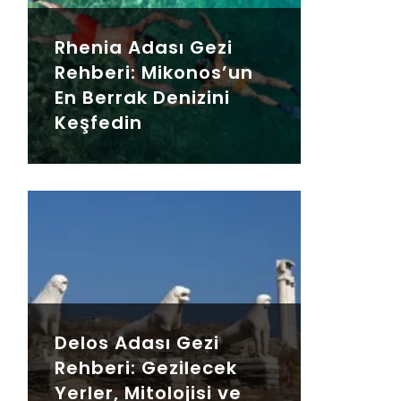
Rhenia Adası Gezi
Rehberi: Mikonos’un
En Berrak Denizini
Keşfedin
Delos Adası Gezi
Rehberi: Gezilecek
Yerler, Mitolojisi ve