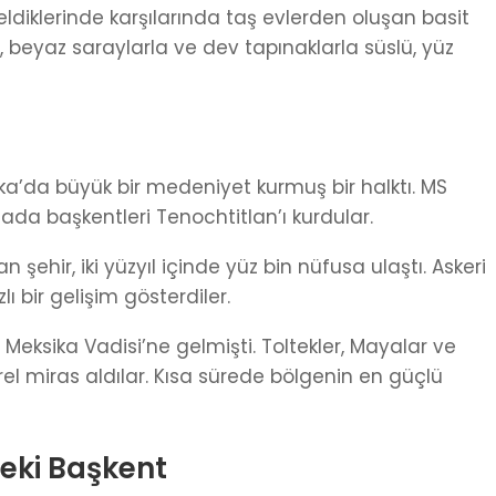
eldiklerinde karşılarında taş evlerden oluşan basit
y, beyaz saraylarla ve dev tapınaklarla süslü, yüz
ka’da büyük bir medeniyet kurmuş bir halktı. MS
ada başkentleri Tenochtitlan’ı kurdular.
an şehir, iki yüzyıl içinde yüz bin nüfusa ulaştı. Askeri
ı bir gelişim gösterdiler.
Meksika Vadisi’ne gelmişti. Toltekler, Mayalar ve
rel miras aldılar. Kısa sürede bölgenin en güçlü
deki Başkent