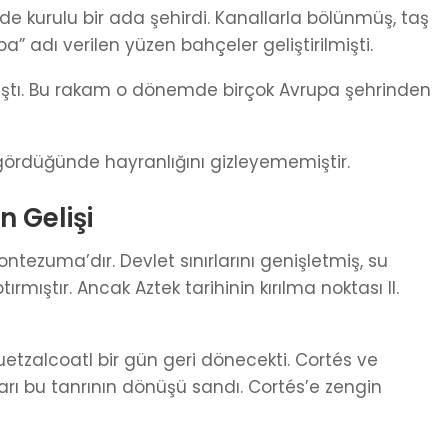
de kurulu bir ada şehirdi. Kanallarla bölünmüş, taş
” adı verilen yüzen bahçeler geliştirilmişti.
şmıştı. Bu rakam o dönemde birçok Avrupa şehrinden
ördüğünde hayranlığını gizleyememiştir.
 Gelişi
ntezuma’dır. Devlet sınırlarını genişletmiş, su
rmıştır. Ancak Aztek tarihinin kırılma noktası II.
uetzalcoatl bir gün geri dönecekti. Cortés ve
rı bu tanrının dönüşü sandı. Cortés’e zengin