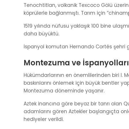
Tenochtitlan, volkanik Texcoco Gölü üzerin
köprülerle bağlanmıştı. Tarım için “chinampa
1519 yılında nüfusu yaklaşık 100 bine ula
daha büyüktü.
İspanyol komutan Hernando Cortés şehri g
Montezuma ve İspanyolların
Hükümdarlarının en önemlilerinden biri I. Mo
baskınlarını önlemek için büyük bentler yaptı
Montezuma döneminde yaşanır.
Aztek inancına göre beyaz bir tanrı olan Q
adamlarını gören Aztekler başlangıçta onla
hediyeler verildi.