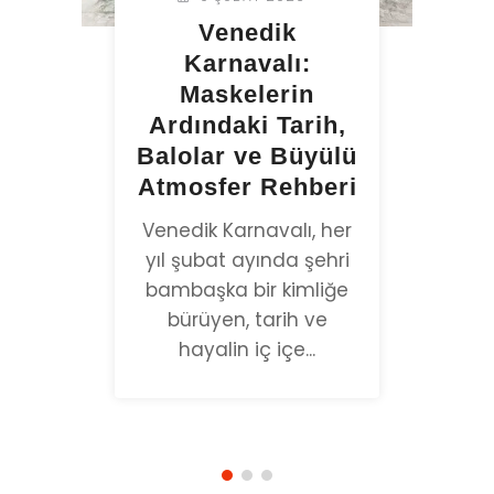
Venedik
er
Karnavalı:
Maskelerin
G
ve
Ardındaki Tarih,
Balolar ve Büyülü
ar
Atmosfer Rehberi
ra
ye
.
sın
Venedik Karnavalı, her
yıl şubat ayında şehri
bambaşka bir kimliğe
bürüyen, tarih ve
hayalin iç içe...