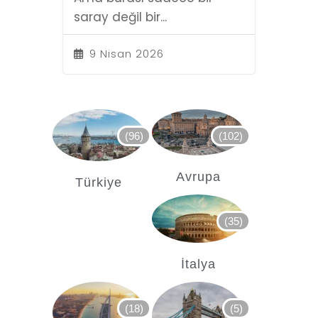
saray değil bir...
9 Nisan 2026
(96)
(102)
Avrupa
Türkiye
(35)
İtalya
(18)
(5)