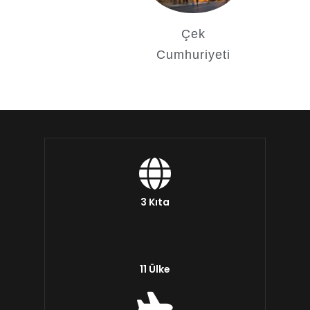
Çek
Cumhuriyeti
3 Kıta
11 Ülke