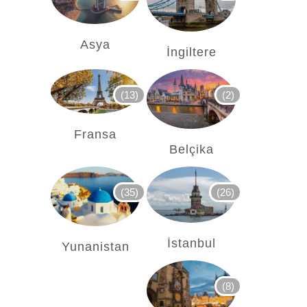
Asya
İngiltere
(13)
(2)
Fransa
Belçika
(35)
(26)
İstanbul
Yunanistan
(8)