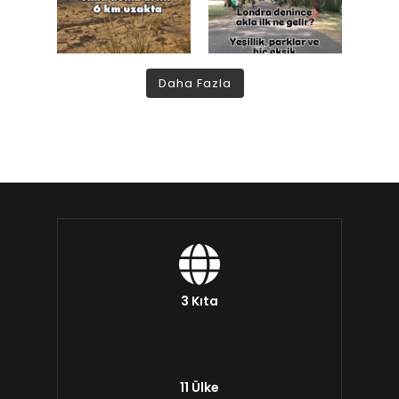
Daha Fazla
3 Kıta
11 Ülke