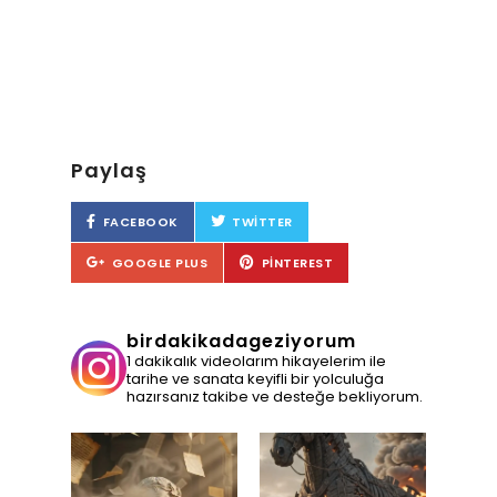
Paylaş
FACEBOOK
TWITTER
GOOGLE PLUS
PINTEREST
birdakikadageziyorum
1 dakikalık videolarım hikayelerim ile
tarihe ve sanata keyifli bir yolculuğa
hazırsanız takibe ve desteğe bekliyorum.