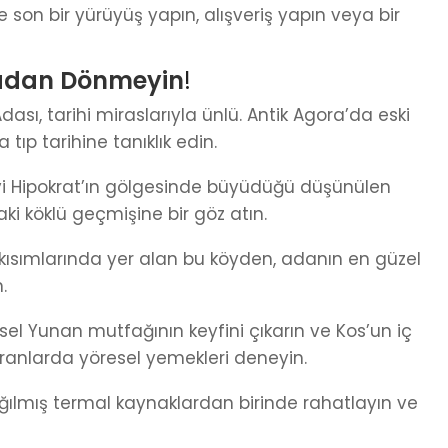
son bir yürüyüş yapın, alışveriş yapın veya bir
madan Dönmeyin
!
Adası, tarihi miraslarıyla ünlü. Antik Agora’da eski
ıp tarihine tanıklık edin.
vi Hipokrat’ın gölgesinde büyüdüğü düşünülen
i köklü geçmişine bir göz atın.
ç kısımlarında yer alan bu köyden, adanın en güzel
.
sel Yunan mutfağının keyfini çıkarın ve Kos’un iç
oranlarda yöresel yemekleri deneyin.
ğılmış termal kaynaklardan birinde rahatlayın ve