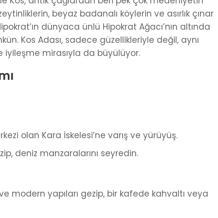
eriyle Kos, antik çağlardan beri pek çok medeniyetin
i zeytinliklerin, beyaz badanalı köylerin ve asırlık çınar
ipokrat’ın dünyaca ünlü Hipokrat Ağacı’nın altında
mkün. Kos Adası, sadece güzellikleriyle değil, aynı
iyileşme mirasıyla da büyülüyor.
amı
ezi olan Kara İskelesi’ne varış ve yürüyüş.
zip, deniz manzaralarını seyredin.
e modern yapıları gezip, bir kafede kahvaltı veya