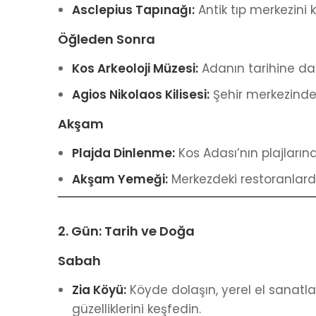
Asclepius Tapınağı:
Antik tıp merkezini 
Öğleden Sonra
Kos Arkeoloji Müzesi:
Adanın tarihine dair
Agios Nikolaos Kilisesi:
Şehir merkezindeki
Akşam
Plajda Dinlenme:
Kos Adası’nın plajlarınd
Akşam Yemeği:
Merkezdeki restoranlar
2. Gün: Tarih ve Doğa
Sabah
Zia Köyü:
Köyde dolaşın, yerel el sanatlar
güzelliklerini keşfedin.