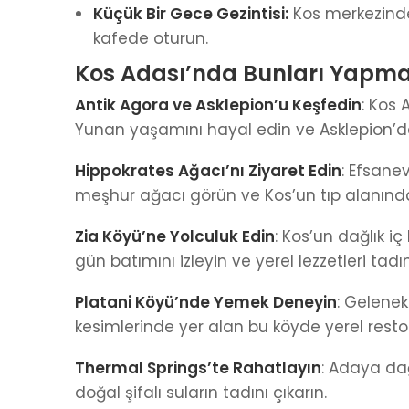
Küçük Bir Gece Gezintisi:
Kos merkezinde 
kafede oturun.
Kos Adası’nda Bunları Yap
Antik Agora ve Asklepion’u Keşfedin
: Kos 
Yunan yaşamını hayal edin ve Asklepion’da t
Hippokrates Ağacı’nı Ziyaret Edin
: Efsane
meşhur ağacı görün ve Kos’un tıp alanındak
Zia Köyü’ne Yolculuk Edin
: Kos’un dağlık i
gün batımını izleyin ve yerel lezzetleri tadın
Platani Köyü’nde Yemek Deneyin
: Gelenek
kesimlerinde yer alan bu köyde yerel rest
Thermal Springs’te Rahatlayın
: Adaya da
doğal şifalı suların tadını çıkarın.