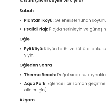
3. Gün: Çevre Köyler ve Kıyılar
Sabah
Plantani Köyü:
Geleneksel Yunan köyünü 
Psalidi Plajı:
Plajda serinleyin ve güneşin 
Öğle
Pyli Köyü:
Köyün tarihi ve kültürel dokus
yiyin.
Öğleden Sonra
Therma Beach:
Doğal sıcak su kaynakla
Aqua Park:
Eğlenceli bir zaman geçirmek 
aileler için).
Akşam