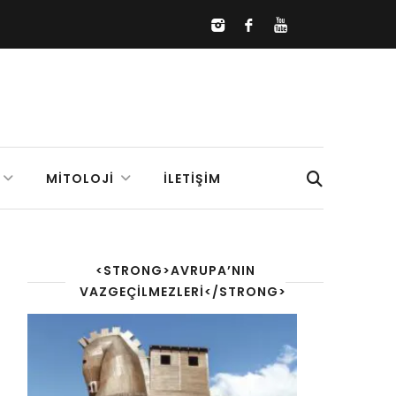
MITOLOJI
İLETIŞIM
<STRONG>AVRUPA’NIN
VAZGEÇILMEZLERI</STRONG>