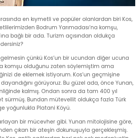
arasında en kıymetli ve popüler olanlardan biri Kos,
ıymetlilerimizden Bodrum Yarımadası’na komşu,
r’ına bağlı bir ada. Turizm açısından oldukça
dersiniz?
 gelmesin çünkü Kos’un bir ucundan diğer ucuna
’a komşu olduğunu zaten söylemiştim ama
ğinizi de eklemek istiyorum. Kos’un geçmişine
ıla dayandığını görüyoruz. Bu güzel ada, önce Yunan,
liğinde kalmış. Ondan sonra da tam 400 yıl
 sürmüş. Bundan mütevellit oldukça fazla Türk
ge yoğunlukla Platani Köyü.
arlayan bir mücevher gibi. Yunan mitolojisine göre,
nden çıkan bir ateşin dokunuşuyla gerçekleşmiş.