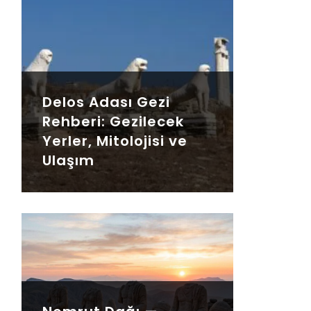
Delos Adası Gezi
Rehberi: Gezilecek
Yerler, Mitolojisi ve
Ulaşım