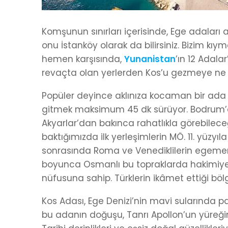
Komşunun sınırları içerisinde, Ege adaları 
onu İstanköy olarak da bilirsiniz. Bizim k
hemen karşısında,
Yunanistan
’ın 12 Adala
revaçta olan yerlerden Kos’u gezmeye ne 
Popüler deyince aklınıza kocaman bir ada
gitmek maksimum 45 dk sürüyor. Bodrum
Akyarlar’dan bakınca rahatlıkla görebilece
baktığımızda ilk yerleşimlerin MÖ. 11. yüzy
sonrasında Roma ve Venediklilerin egemen
boyunca Osmanlı bu topraklarda hakimiyet
nüfusuna sahip. Türklerin ikâmet ettiği böl
Kos Adası, Ege Denizi’nin mavi sularında p
bu adanın doğuşu, Tanrı Apollon’un yüreği