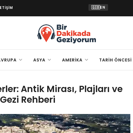
🇬🇧
EN
LETIŞIM
AVRUPA
ASYA
AMERIKA
TARIH ÖNCESI
ler: Antik Mirası, Plajları ve
 Gezi Rehberi