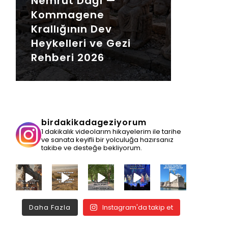
Nemrut Dağı —
Kommagene
Krallığının Dev
Heykelleri ve Gezi
Rehberi 2026
birdakikadageziyorum
1 dakikalık videolarım hikayelerim ile tarihe
ve sanata keyifli bir yolculuğa hazırsanız
takibe ve desteğe bekliyorum.
Daha Fazla
Instagram'da takip et