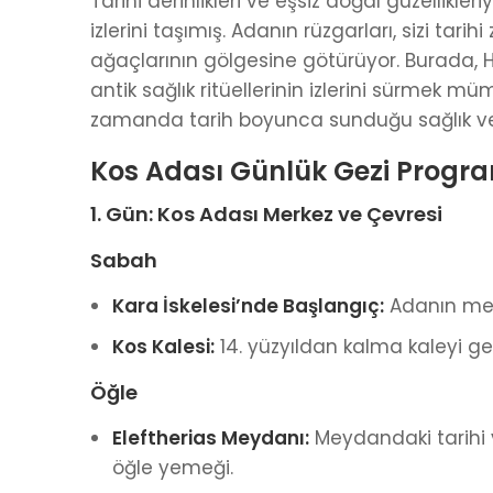
Tarihi derinlikleri ve eşsiz doğal güzellikl
izlerini taşımış. Adanın rüzgarları, sizi tarih
ağaçlarının gölgesine götürüyor. Burada, H
antik sağlık ritüellerinin izlerini sürmek mü
zamanda tarih boyunca sunduğu sağlık ve 
Kos Adası Günlük Gezi Progr
1. Gün: Kos Adası Merkez ve Çevresi
Sabah
Kara İskelesi’nde Başlangıç:
Adanın merk
Kos Kalesi:
14. yüzyıldan kalma kaleyi ge
Öğle
Eleftherias Meydanı:
Meydandaki tarihi v
öğle yemeği.