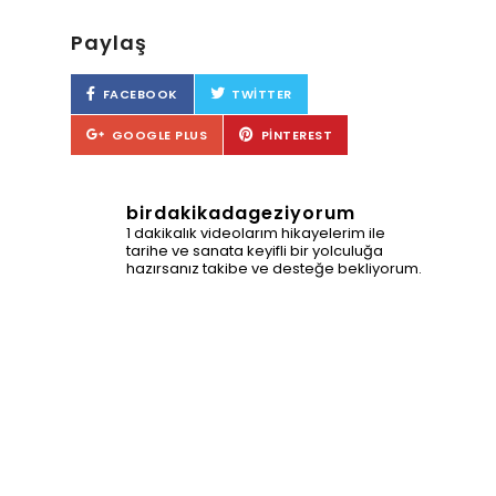
Paylaş
FACEBOOK
TWITTER
GOOGLE PLUS
PINTEREST
birdakikadageziyorum
1 dakikalık videolarım hikayelerim ile
tarihe ve sanata keyifli bir yolculuğa
hazırsanız takibe ve desteğe bekliyorum.