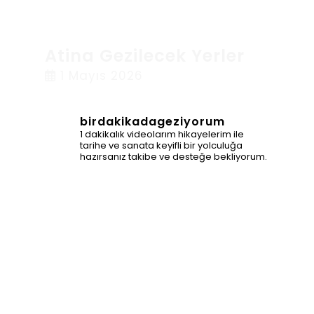
Atina Gezilecek Yerler
1 Mayıs 2026
birdakikadageziyorum
1 dakikalık videolarım hikayelerim ile
tarihe ve sanata keyifli bir yolculuğa
hazırsanız takibe ve desteğe bekliyorum.