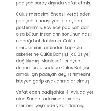
padişah saray dışında vefat etmiş.
Cülus merasimi öncesi, vefat eden
padişahın naaşı yeni padişaha
gösterilirmiş. Böylece padişah dahi
olsa bütün insanların sonunun nasıl
olacağı hatırlatılırmış. Cülûs
merasiminin ardından kapıkulu
askerlerine Cülûs Bahşişi (cülûsiye)
dağıtılırmış. Maalesef ilerleyen
dönemlerde sadece Cülûs Bahşişi
almak için padişah değiştirilmesini
isteyen garip ayaklanmalar olmuş.
Vefat eden padişahlar 4. Avluda yer
alan Sünnet odasının dışındaki
mermer çeşmede yıkanırlarmış.