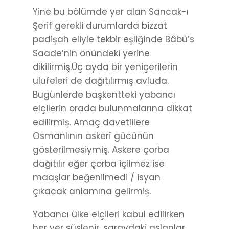
Yine bu bölümde yer alan Sancak-ı
Şerif gerekli durumlarda bizzat
padişah eliyle tekbir eşliğinde Bâbü’s
Saade’nin önündeki yerine
dikilirmiş.Üç ayda bir yeniçerilerin
ulufeleri de dağıtılırmış avluda.
Bugünlerde başkentteki yabancı
elçilerin orada bulunmalarına dikkat
edilirmiş. Amaç davetlilere
Osmanlının askerî gücünün
gösterilmesiymiş. Askere çorba
dağıtılır eğer çorba içilmez ise
maaşlar beğenilmedi / isyan
çıkacak anlamına gelirmiş.
Yabancı ülke elçileri kabul edilirken
her yer süslenir, saraydaki aslanlar