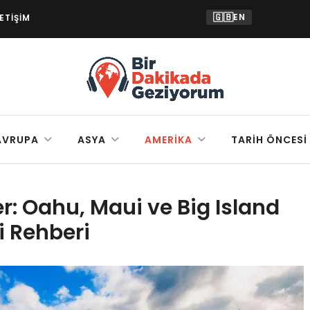
🇬🇧
EN
LETIŞIM
AVRUPA
ASYA
AMERIKA
TARIH ÖNCESI
r: Oahu, Maui ve Big Island
i Rehberi