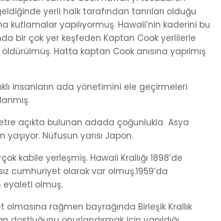
diğinde yerli halk tarafından tanrıları olduğu
ına kutlamalar yapılıyormuş. Hawaii’nin kaderini bu
nda bir çok yer keşfeden Kaptan Cook yerlilerle
 öldürülmüş. Hatta kaptan Cook anısına yapılmış
klı insanların ada yönetimini ele geçirmeleri
lanmış.
etre açıkta bulunan adada çoğunlukla Asya
an yaşıyor. Nüfusun yarısı Japon.
rçok kabile yerleşmiş. Hawaii Krallığı 1898’de
ız cumhuriyet olarak var olmuş.1959’da
 eyaleti olmuş.
let olmasına rağmen bayrağında Birleşik Krallık
olan dostluğunu onurlandırmak için yapıldığı