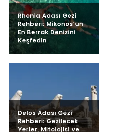
Rhenia Adası Gezi
Rehberi: Mikonos’un
En Berrak Denizini
Keşfedin
Delos Adası Gezi
Rehberi: Gezilecek
Yerler, Mitolojisi ve