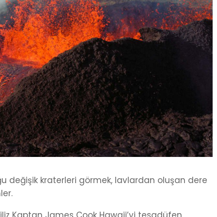
u değişik kraterleri görmek, lavlardan oluşan dere
er.
ngiliz Kaptan James Cook Hawaii’yi tesadüfen