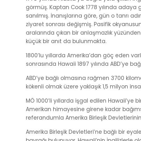
görmüş. Kaptan Cook 1778 yılında adaya gel
sanılmış. İnanışlarına göre, gün o tanrı ad
ziyaret sonrası değişmiş. Pasifik okyanusu
aralarında çıkan bir anlaşmazlık yüzünden
küçük bir anıt da bulunmakta.
1800’lu yıllarda Amerika’dan göç eden varlı
sonrasında Hawaii 1897 yılında ABD’ye bağ
ABD’ye bağlı olmasına rağmen 3700 kilom
kökenli olmak üzere yaklaşık 1,5 milyon ins
MÖ 1000’li yıllarda işgal edilen Hawaii’ye bi
Amerikan himayesine girene kadar bağıms
referandumla Amerika Birleşik Devletlerinin
Amerika Birleşik Devletleri’ne bağlı bir eya
bayrağı bulunuyor. Hawaii’nin İngilizlerle 