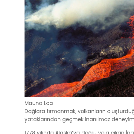
Mauna Loa
Dağlara tırmanmak, volkanların oluşturduğ
yataklarından geçmek inanılmaz deneyiml
1778 yılında Alaska’ya doğru yola çıkan İ