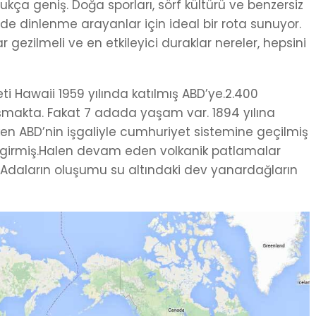
dukça geniş. Doğa sporları, sörf kültürü ve benzersiz
 dinlenme arayanlar için ideal bir rota sunuyor.
 gezilmeli ve en etkileyici duraklar nereler, hepsini
eti Hawaii 1959 yılında katılmış ABD’ye.2.400
şmakta. Fakat 7 adada yaşam var. 1894 yılına
 iken ABD’nin işgaliyle cumhuriyet sistemine geçilmiş
 girmiş.Halen devam eden volkanik patlamalar
or. Adaların oluşumu su altındaki dev yanardağların