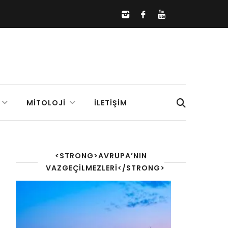
MITOLOJI
İLETIŞIM
<STRONG>AVRUPA’NIN
VAZGEÇILMEZLERI</STRONG>