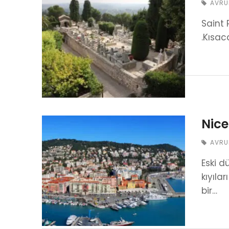
AVRU
Saint 
.Kısac
Nice
AVRU
Eski d
kıyıla
bir…