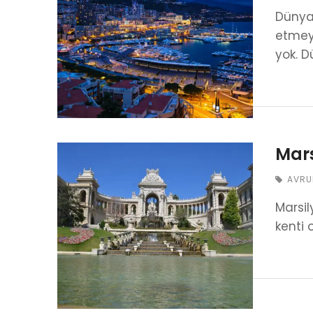
Dünyan
etmeyi
yok. D
Mars
AVRU
Marsil
kenti 