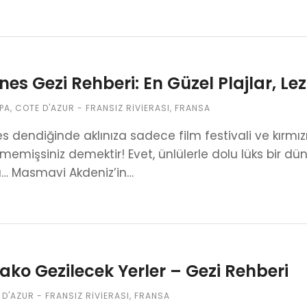
es Gezi Rehberi: En Güzel Plajlar, Le
PA
,
COTE D'AZUR - FRANSIZ RIVIERASI
,
FRANSA
 dendiğinde aklınıza sadece film festivali ve kırmızı
memişsiniz demektir! Evet, ünlülerle dolu lüks bi
ı… Masmavi Akdeniz’in…
ko Gezilecek Yerler – Gezi Rehberi
D'AZUR - FRANSIZ RIVIERASI
,
FRANSA