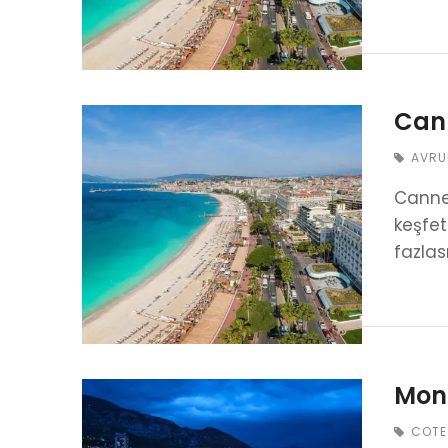
Cann
AVRU
Cannes
keşfet
fazlas
Mona
COTE 