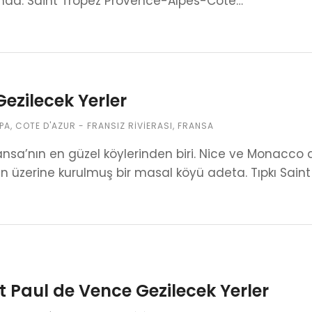
da. Saint Tropez Provence-Alpes-Côte…
Gezilecek Yerler
PA
,
COTE D'AZUR - FRANSIZ RIVIERASI
,
FRANSA
ansa’nın en güzel köylerinden biri. Nice ve Monacco 
n üzerine kurulmuş bir masal köyü adeta. Tıpkı Sain
t Paul de Vence Gezilecek Yerler