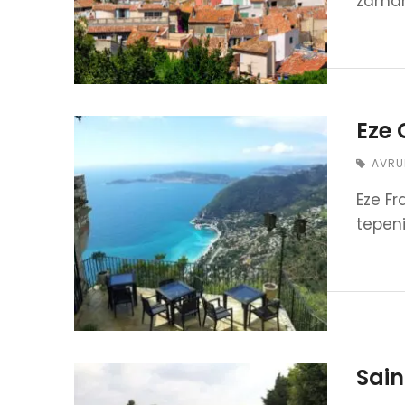
zaman
Eze 
AVRU
Eze Fr
tepeni
Sain