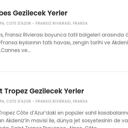
bes Gezilecek Yerler
PA
,
COTE D'AZUR - FRANSIZ RIVIERASI
,
FRANSA
s, Fransız Rivierası boyunca tatil bölgeleri arasında 
ransa kıyılarının tatlı havası, zengin tarihi ve Akdeniz’i
.Cannes ve…
t Tropez Gezilecek Yerler
PA
,
COTE D'AZUR - FRANSIZ RIVIERASI
,
FRANSA
Tropez Côte d’Azur’daki en popüler sahil kasabaların
n Akdeniz’in mavisi ile, dünya jet sosyetesinin de v