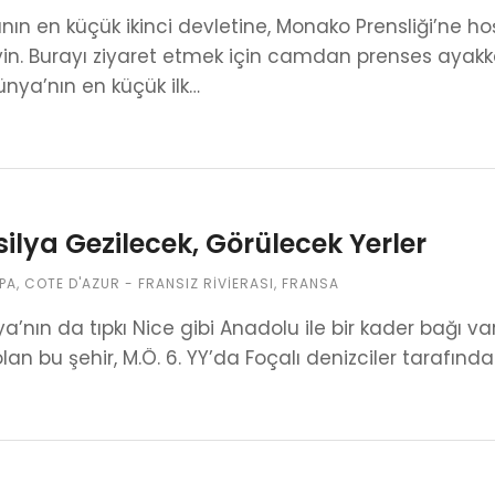
ın en küçük ikinci devletine, Monako Prensliği’ne ho
n. Burayı ziyaret etmek için camdan prenses ayakkab
ünya’nın en küçük ilk…
ilya Gezilecek, Görülecek Yerler
PA
,
COTE D'AZUR - FRANSIZ RIVIERASI
,
FRANSA
ya’nın da tıpkı Nice gibi Anadolu ile bir kader bağı v
olan bu şehir, M.Ö. 6. YY’da Foçalı denizciler taraf