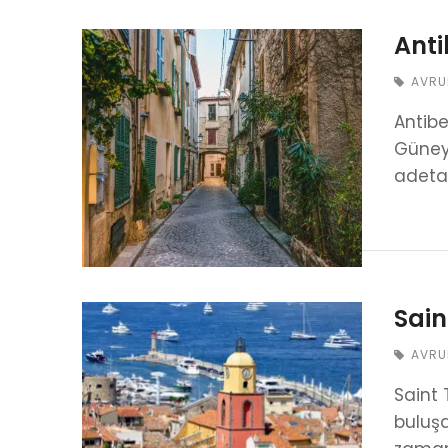
Anti
AVRU
Antibe
GüneyF
adeta
Sain
AVRU
Saint 
buluşa