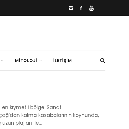
MITOLOJI
İLETIŞIM
ki en kıymetli bölge. Sanat
rtaçağ’dan kalma kasabalarının koynunda,
uzun plajları ile…