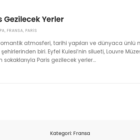
s Gezilecek Yerler
PA
,
FRANSA
,
PARIS
 romantik atmosferi, tarihi yapıları ve dünyaca ünlü 
 şehirlerinden biri. Eyfel Kulesi’nin silueti, Louvre Mü
sokaklarıyla Paris gezilecek yerler…
Kategori:
Fransa