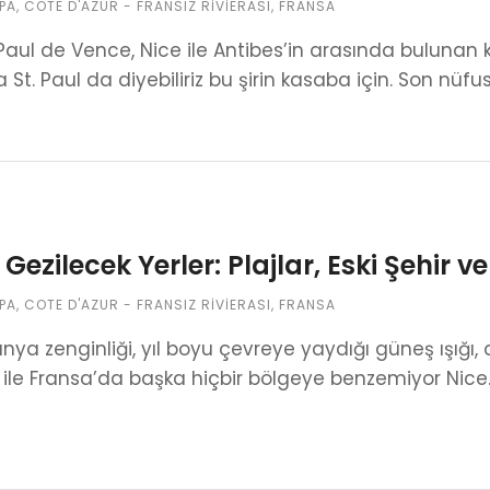
PA
,
COTE D'AZUR - FRANSIZ RIVIERASI
,
FRANSA
Paul de Vence, Nice ile Antibes’in arasında bulunan k
a St. Paul da diyebiliriz bu şirin kasaba için. Son nüfu
 Gezilecek Yerler: Plajlar, Eski Şehir v
PA
,
COTE D'AZUR - FRANSIZ RIVIERASI
,
FRANSA
ünya zenginliği, yıl boyu çevreye yaydığı güneş ışığı,
rı ile Fransa’da başka hiçbir bölgeye benzemiyor Nice