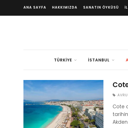
ANA SAYFA
HAKKIMIZDA
SANATIN ÖYKÜSÜ
İ
TÜRKIYE
İSTANBUL
Cote
AVRU
Cote d
tarihi
Akdeni