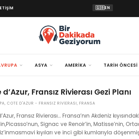
🇬🇧
EN
LETIŞIM
AVRUPA
ASYA
AMERIKA
TARIH ÖNCESI
 d’Azur, Fransız Rivierası Gezi Planı
PA
,
COTE D'AZUR - FRANSIZ RIVIERASI
,
FRANSA
’Azur, Fransız Rivierası… Fransa’nın Akdeniz kıyısında
nin,Picasso’nun, Signac ve Renoir’in, Matisse’nin, O
z’inmasmavi kıyıları ve inci gibi kumlarıyla döşenmiş 