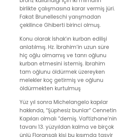
bronz kullandığı için iki mimarın
birlikte çalışmasına karar vermiş jüri.
Fakat Brunelleschi yarışmadan
çekilince Ghiberti birinci olmuş.
Konu olarak İshak’ın kurban edilişi
anlatılmış. Hz. İbrahim’in uzun süre
hiç oğlu olmamış ve tanrı oğlunu
kurban etmesini istemiş. İbrahim
tam oğlunu öldürmek üzereyken
melekler koç getirmiş ve oğlunu
öldürmekten kurtulmuş
Yüz yıl sonra Michelangelo kapılar
hakkında, “Şüphesiz bunlar“ Cennetin
Kapıları olmalı ”demiş. Vaftizhane’nin
tavanı 13. yüzyıldan kalma ve birçok
ünlü Floransalı kişi bu kısımda tasvir