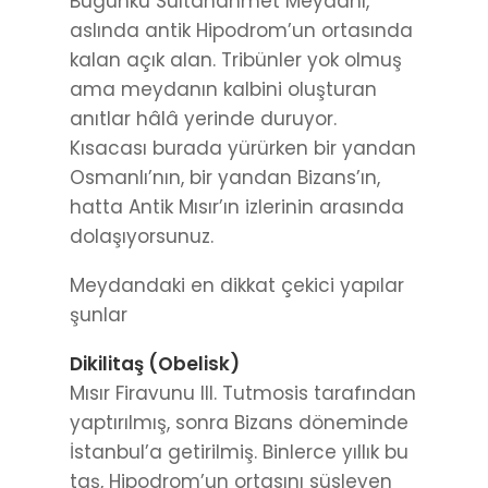
Bugünkü Sultanahmet Meydanı,
aslında antik Hipodrom’un ortasında
kalan açık alan. Tribünler yok olmuş
ama meydanın kalbini oluşturan
anıtlar hâlâ yerinde duruyor.
Kısacası burada yürürken bir yandan
Osmanlı’nın, bir yandan Bizans’ın,
hatta Antik Mısır’ın izlerinin arasında
dolaşıyorsunuz.
Meydandaki en dikkat çekici yapılar
şunlar
Dikilitaş (Obelisk)
Mısır Firavunu III. Tutmosis tarafından
yaptırılmış, sonra Bizans döneminde
İstanbul’a getirilmiş. Binlerce yıllık bu
taş, Hipodrom’un ortasını süsleyen