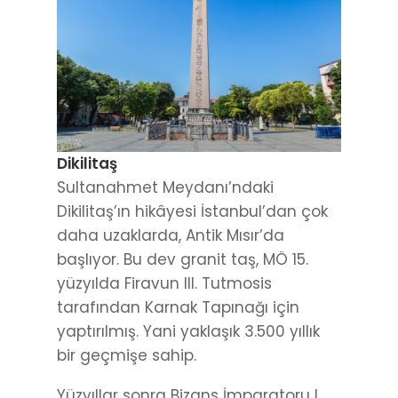
Dikilitaş
Sultanahmet Meydanı’ndaki
Dikilitaş’ın hikâyesi İstanbul’dan çok
daha uzaklarda, Antik Mısır’da
başlıyor. Bu dev granit taş, MÖ 15.
yüzyılda Firavun III. Tutmosis
tarafından Karnak Tapınağı için
yaptırılmış. Yani yaklaşık 3.500 yıllık
bir geçmişe sahip.
Yüzyıllar sonra Bizans İmparatoru I.