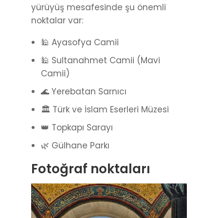
yürüyüş mesafesinde şu önemli
noktalar var:
🕌 Ayasofya Camii
🕌 Sultanahmet Camii (Mavi
Camii)
🌊 Yerebatan Sarnıcı
🏛️ Türk ve İslam Eserleri Müzesi
👑 Topkapı Sarayı
🌿 Gülhane Parkı
Fotoğraf noktaları