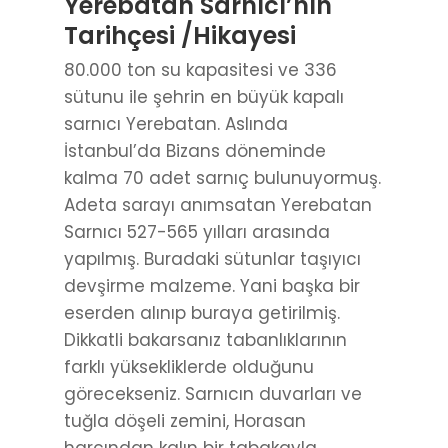
Yerebatan Sarnıcı’nın
Tarihçesi /Hikayesi
80.000 ton su kapasitesi ve 336
sütunu ile şehrin en büyük kapalı
sarnıcı Yerebatan. Aslında
İstanbul’da Bizans döneminde
kalma 70 adet sarnıç bulunuyormuş.
Adeta sarayı anımsatan Yerebatan
Sarnıcı 527-565 yılları arasında
yapılmış. Buradaki sütunlar taşıyıcı
devşirme malzeme. Yani başka bir
eserden alınıp buraya getirilmiş.
Dikkatli bakarsanız tabanlıklarının
farklı yüksekliklerde olduğunu
görecekseniz. Sarnıcın duvarları ve
tuğla döşeli zemini, Horasan
harcından kalın bir tabakayla