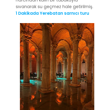
sıvanarak su geçmez hale getirilmiş.
1 Dakikada Yerebatan sarnıcı turu