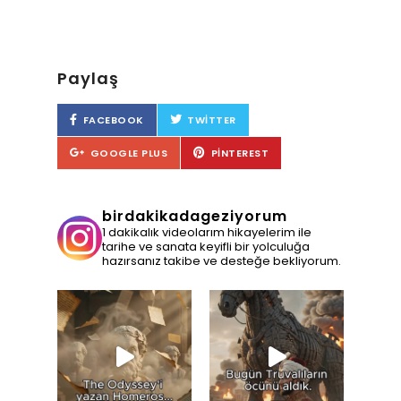
Paylaş
FACEBOOK
TWITTER
GOOGLE PLUS
PINTEREST
birdakikadageziyorum
1 dakikalık videolarım hikayelerim ile
tarihe ve sanata keyifli bir yolculuğa
hazırsanız takibe ve desteğe bekliyorum.