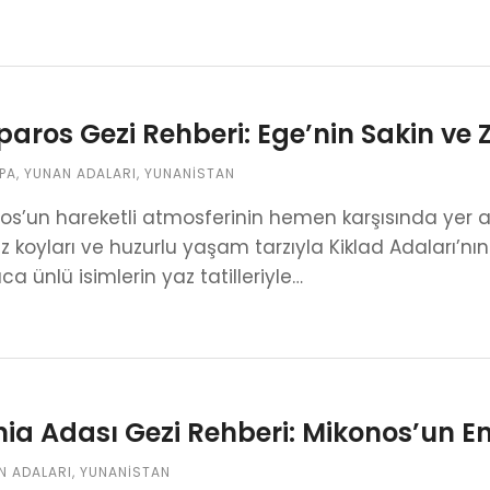
paros Gezi Rehberi: Ege’nin Sakin ve 
PA
,
YUNAN ADALARI
,
YUNANISTAN
s’un hareketli atmosferinin hemen karşısında yer al
z koyları ve huzurlu yaşam tarzıyla Kiklad Adaları’nın 
a ünlü isimlerin yaz tatilleriyle…
ia Adası Gezi Rehberi: Mikonos’un En
N ADALARI
,
YUNANISTAN