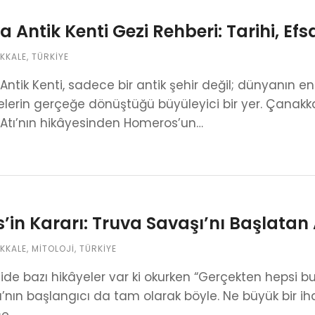
a Antik Kenti Gezi Rehberi: Tarihi, Efs
KKALE
,
TÜRKIYE
Antik Kenti, sadece bir antik şehir değil; dünyanın e
lerin gerçeğe dönüştüğü büyüleyici bir yer. Çanak
 Atı’nın hikâyesinden Homeros’un…
s’in Kararı: Truva Savaşı’nı Başlatan
KKALE
,
MITOLOJI
,
TÜRKIYE
jide bazı hikâyeler var ki okurken “Gerçekten hepsi 
’nın başlangıcı da tam olarak böyle. Ne büyük bir 