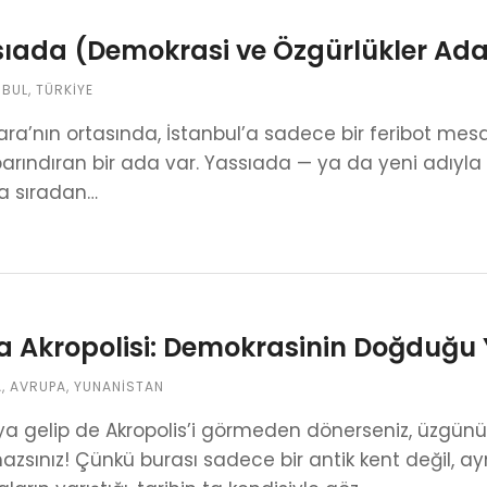
ıada (Demokrasi ve Özgürlükler Adas
NBUL
,
TÜRKIYE
a’nın ortasında, İstanbul’a sadece bir feribot mesa
 barındıran bir ada var. Yassıada — ya da yeni adıyla
a sıradan…
a Akropolisi: Demokrasinin Doğduğu 
A
,
AVRUPA
,
YUNANISTAN
’ya gelip de Akropolis’i görmeden dönerseniz, üzgü
azsınız! Çünkü burası sadece bir antik kent değil, a