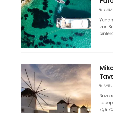
Paro
YUNA
Yunan
var. S
binlerc
Miko
Tavs
AVRU
Bazı a
sebepl
Ege ka