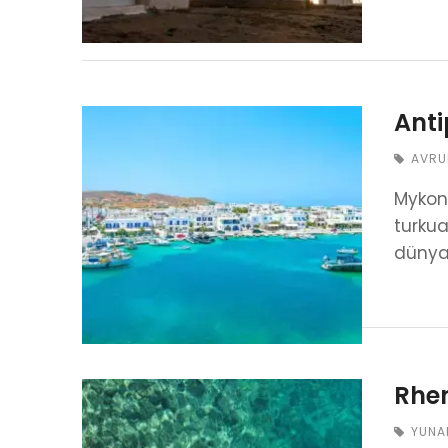
Anti
AVRU
Mykono
turkua
dünyac
Rhen
YUNA