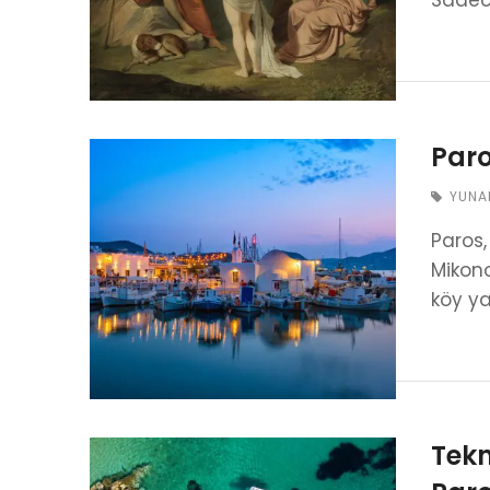
Sade
Paro
YUNA
Paros,
Mikono
köy ya
Tekn