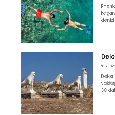
Rheni
kaçan 
denizi
Delo
YUNA
Delos 
yaklaş
30 dak