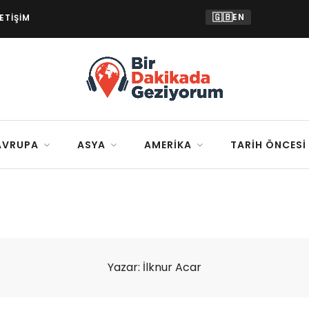
🇬🇧
EN
LETIŞIM
AVRUPA
ASYA
AMERIKA
TARIH ÖNCESI
Yazar:
İlknur Acar