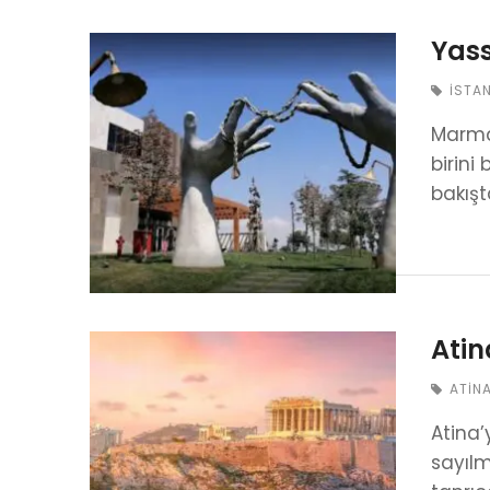
Yass
İSTA
Marmar
birini
bakışt
Atin
ATIN
Atina
sayılm