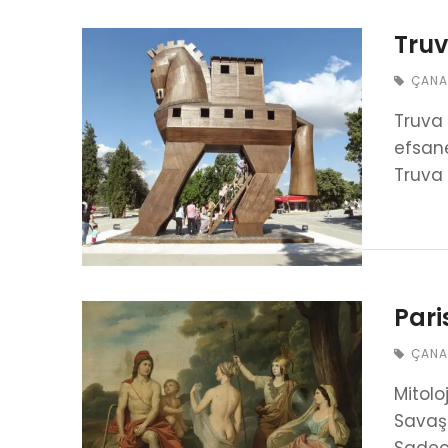
Truv
ÇANA
Truva 
efsane
Truva
Pari
ÇANA
Mitolo
Savaşı