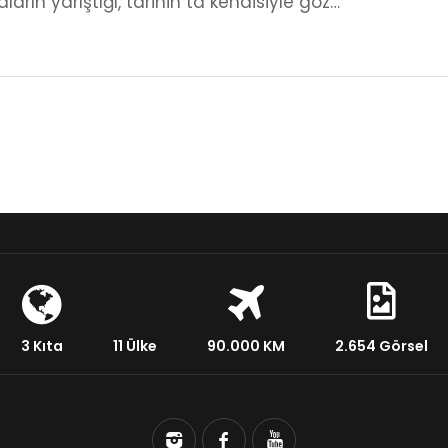
aların yarıştığı, tarihin ta kendisiyle göz…
3 Kıta
11 Ülke
90.000 KM
2.654 Görsel