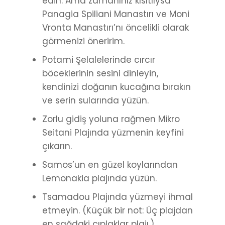
edin. Ama zamanınız kısıtlıysa
Panagia Spiliani Manastırı ve Moni
Vronta Manastırı’nı öncelikli olarak
görmenizi öneririm.
Potami Şelalelerinde cırcır
böceklerinin sesini dinleyin,
kendinizi doğanın kucağına bırakın
ve serin sularında yüzün.
Zorlu gidiş yoluna rağmen Mikro
Seitani Plajında yüzmenin keyfini
çıkarın.
Samos’un en güzel koylarından
Lemonakia plajında yüzün.
Tsamadou Plajında yüzmeyi ihmal
etmeyin. (Küçük bir not: Üç plajdan
en sağdaki çıplaklar plajı.)