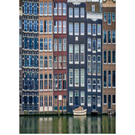
Amsterdam
bataklık bir zemin
üzerine kurulu bir şehir. Bu yüzden
evler toprağa değil, derinlere
çakılmış
ahşap kazıkların
üzerine