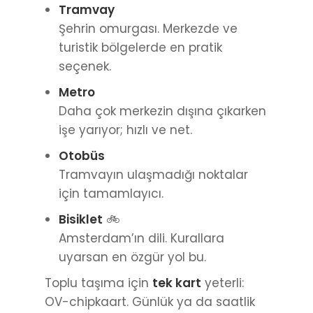
Metro
Daha çok merkezin dışına çıkarken
işe yarıyor; hızlı ve net.
Otobüs
Tramvayın ulaşmadığı noktalar
için tamamlayıcı.
Bisiklet
🚲
Amsterdam’ın dili. Kurallara
uyarsan en özgür yol bu.
Toplu taşıma için
tek kart
yeterli:
OV-chipkaart. Günlük ya da saatlik
bilet almak da mümkün.
Amsterdam ulaşım bilgilerine
bu
linkten
ulaşabilirsiniz.