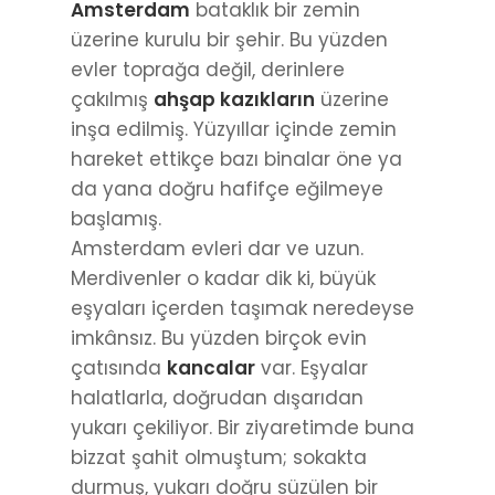
inşa edilmiş. Yüzyıllar içinde zemin
hareket ettikçe bazı binalar öne ya
da yana doğru hafifçe eğilmeye
başlamış.
Amsterdam evleri dar ve uzun.
Merdivenler o kadar dik ki, büyük
eşyaları içerden taşımak neredeyse
imkânsız. Bu yüzden birçok evin
çatısında
kancalar
var. Eşyalar
halatlarla, doğrudan dışarıdan
yukarı çekiliyor. Bir ziyaretimde buna
bizzat şahit olmuştum; sokakta
durmuş, yukarı doğru süzülen bir
koltuğu izlemiştim.
Bataklık bir zemin, yüzyıllık kazıklar ve
bu alışkanlık…
Bütün bunlar bir araya gelince,