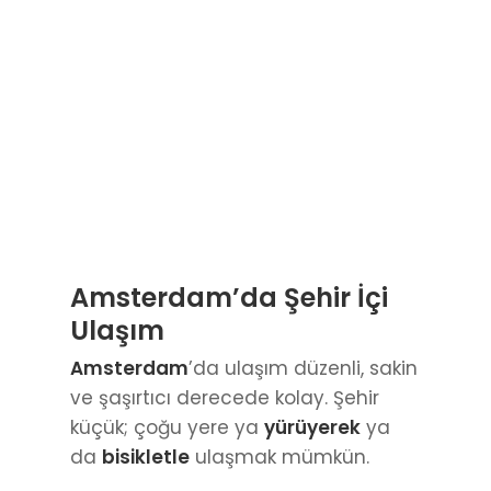
Amsterdam’da Şehir İçi
Ulaşım
Amsterdam
’da ulaşım düzenli, sakin
ve şaşırtıcı derecede kolay. Şehir
küçük; çoğu yere ya
yürüyerek
ya
da
bisikletle
ulaşmak mümkün.
Tramvay
Şehrin omurgası. Merkezde ve
turistik bölgelerde en pratik
seçenek.