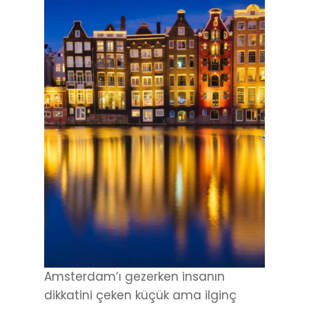
Amsterdam’ı gezerken insanın
dikkatini çeken küçük ama ilginç
detaylar var. Bunlardan biri de
perde
meselesi
. Şehirde yerel halkın perde
kullanma alışkanlığı pek yok. Camlar
açık, iç mekânlar görünür. Hükümetin