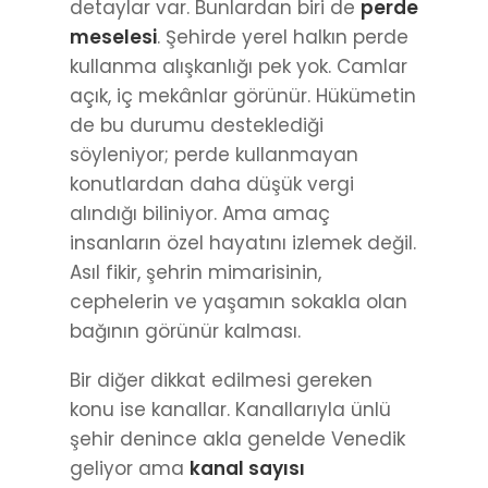
de bu durumu desteklediği
söyleniyor; perde kullanmayan
konutlardan daha düşük vergi
alındığı biliniyor. Ama amaç
insanların özel hayatını izlemek değil.
Asıl fikir, şehrin mimarisinin,
cephelerin ve yaşamın sokakla olan
bağının görünür kalması.
Bir diğer dikkat edilmesi gereken
konu ise kanallar. Kanallarıyla ünlü
şehir denince akla genelde Venedik
geliyor ama
kanal sayısı
bakımından Amsterdam, Venedik’in
önünde
. Bu da şehri yürüyerek
gezerken küçük bir uyarıyı
beraberinde getiriyor: adımlarına