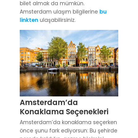
Amsterdam’da
Konaklama Seçenekleri
Amsterdam’da konaklama seçerken
önce şunu fark ediyorsun: Bu şehirde
nerede kaldığın, gezme biçimini
doğrudan etkiliyor. Çünkü her semtin
temposu, sesi ve ruhu farklı. İlk kez
geliyorsan,
merkezde ya da
merkeze yakın
bir yerde kalmak