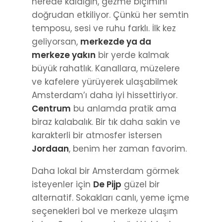
büyük rahatlık. Kanallara, müzelere
ve kafelere yürüyerek ulaşabilmek
Amsterdam’ı daha iyi hissettiriyor.
Centrum
bu anlamda pratik ama
biraz kalabalık. Bir tık daha sakin ve
karakterli bir atmosfer istersen
Jordaan
, benim her zaman favorim.
Daha lokal bir Amsterdam görmek
isteyenler için
De Pijp
güzel bir
alternatif. Sokakları canlı, yeme içme
seçenekleri bol ve merkeze ulaşım
kolay. Sanat ve park ağırlıklı bir planın
varsa
Museum Quarter
hem düzenli
hem ferah bir bölge.
Konaklama türü konusunda ise şehir