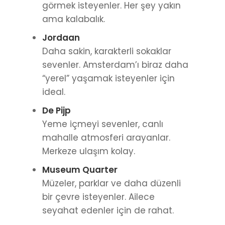
sevenler. Amsterdam’ı biraz daha
“yerel” yaşamak isteyenler için
ideal.
De Pijp
Yeme içmeyi sevenler, canlı
mahalle atmosferi arayanlar.
Merkeze ulaşım kolay.
Museum Quarter
Müzeler, parklar ve daha düzenli
bir çevre isteyenler. Ailece
seyahat edenler için de rahat.
Amsterdam Noord
Kalabalıktan uzak durmak
isteyenler. Feribotla merkeze
geçmek keyifli ama biraz zaman