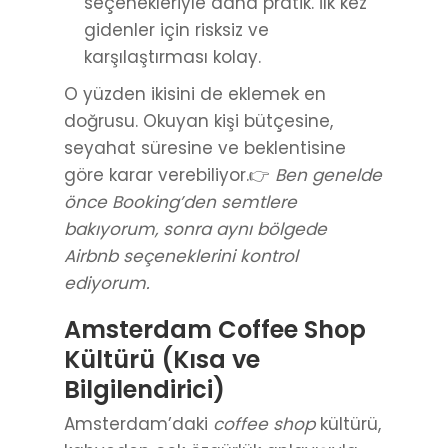
doğrusu. Okuyan kişi bütçesine,
seyahat süresine ve beklentisine
göre karar verebiliyor.👉
Ben genelde
önce Booking’den semtlere
bakıyorum, sonra aynı bölgede
Airbnb seçeneklerini kontrol
ediyorum.
Amsterdam Coffee Shop
Kültürü (Kısa ve
Bilgilendirici)
Amsterdam’daki
coffee shop
kültürü,
kahveden çok özgürlük anlayışıyla
ilgili. Merak edilen ama çoğu zaman
yanlış bilinen bu kültür, şehirde belirli
kurallar ve sınırlar içinde yaşanıyor.