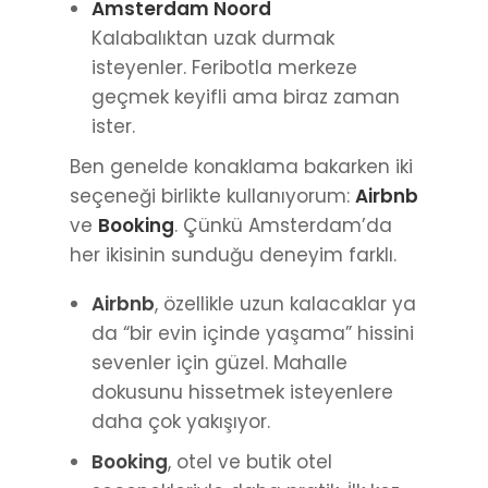
ister.
Ben genelde konaklama bakarken iki
seçeneği birlikte kullanıyorum:
Airbnb
ve
Booking
. Çünkü Amsterdam’da
her ikisinin sunduğu deneyim farklı.
Airbnb
, özellikle uzun kalacaklar ya
da “bir evin içinde yaşama” hissini
sevenler için güzel. Mahalle
dokusunu hissetmek isteyenlere
daha çok yakışıyor.
Booking
, otel ve butik otel
seçenekleriyle daha pratik. İlk kez
gidenler için risksiz ve
karşılaştırması kolay.
O yüzden ikisini de eklemek en