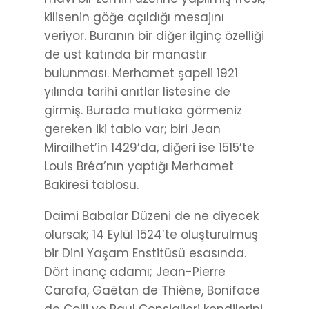
kilisenin göğe açıldığı mesajını
veriyor. Buranın bir diğer ilginç özelliği
de üst katında bir manastır
bulunması. Merhamet şapeli 1921
yılında tarihi anıtlar listesine de
girmiş. Burada mutlaka görmeniz
gereken iki tablo var; biri Jean
Mirailhet’in 1429’da, diğeri ise 1515’te
Louis Bréa’nın yaptığı Merhamet
Bakiresi tablosu.
Daimi Babalar Düzeni de ne diyecek
olursak; 14 Eylül 1524’te oluşturulmuş
bir Dini Yaşam Enstitüsü esasında.
Dört inanç adamı; Jean-Pierre
Carafa, Gaëtan de Thiène, Boniface
de Colli ve Paul Consiglieri kendilerini