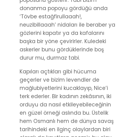
poposunu gösterir. Tabi bizim
donanma popoyu gördüğü anda
‘Tövbe estağfirullaaah!,
neuzibillaaah’ nidaları ile beraber ya
gözlerini kapatır ya da kafalarını
başka bir yöne çevirirler. Kuledeki
askerler bunu gördüklerinde boş
durur mu, durmaz tabi.
Kapıları açtıkları gibi hücuma
geçerler ve bizim levendler de
mağlubiyetlerini kucaklayıp, Nice’i
terk ederler. Bir kadının zekâsının, iki
orduyu da nasıl etkileyebileceğinin
en güzel örneği aslında bu. Üstelik
hem Osmanlı hem de dünya savaş
tarihindeki en ilginç olaylardan biri