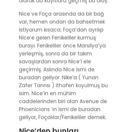
olarak da kayıtlara geçmiş bu olay.
Nice ve Foça arasında da bir bağ
var, hemen ondan da bahsetmek
istiyorum kısaca; Foça’dan ayrılıp
Nice’e gelen Fenikeliler kurmuş
burayı. Fenikeliler önce Marsilya’ya
yerleşmiş, sonra da bir takım
savaşlardan sonra Nice’i ele
geçirmiş. Aslında Nice ismi de
buradan geliyor. Nike’a ( Yunan
Zafer Tanrısı ) ithafen koyulmuş bu
isim. Nice’in en mühim
caddelerinden biri olan Avenue de
Phoenicians ‘ın ismi de buradan
geliyor, Foçalılar/Fenikeliler demek.
Nice’den bunları