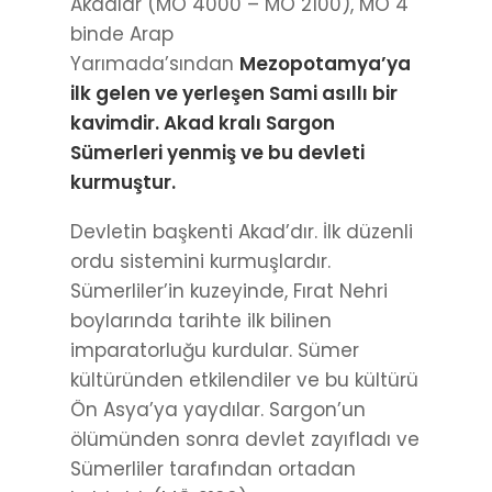
Akadlar (MÖ 4000 – MÖ 2100), MÖ 4
binde Arap
Yarımada’sından
Mezopotamya’ya
ilk gelen ve yerleşen Sami asıllı bir
kavimdir. Akad kralı Sargon
Sümerleri yenmiş ve bu devleti
kurmuştur.
Devletin başkenti Akad’dır. İlk düzenli
ordu sistemini kurmuşlardır.
Sümerliler’in kuzeyinde, Fırat Nehri
boylarında tarihte ilk bilinen
imparatorluğu kurdular. Sümer
kültüründen etkilendiler ve bu kültürü
Ön Asya’ya yaydılar. Sargon’un
ölümünden sonra devlet zayıfladı ve
Sümerliler tarafından ortadan