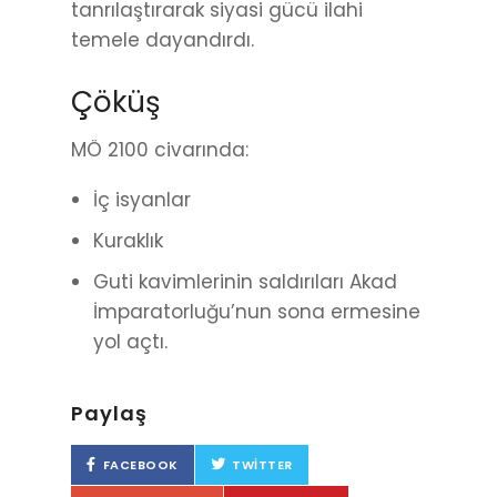
tanrılaştırarak siyasi gücü ilahi
temele dayandırdı.
Çöküş
MÖ 2100 civarında:
İç isyanlar
Kuraklık
Guti kavimlerinin saldırıları Akad
İmparatorluğu’nun sona ermesine
yol açtı.
Paylaş
FACEBOOK
TWITTER