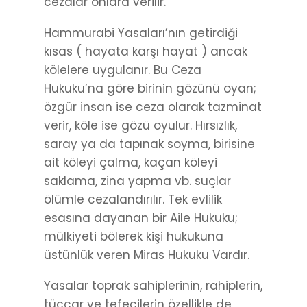
cezalar onlara verilir.
Hammurabi Yasaları’nın getirdiği
kısas ( hayata karşı hayat ) ancak
kölelere uygulanır. Bu Ceza
Hukuku’na göre birinin gözünü oyan;
özgür insan ise ceza olarak tazminat
verir, köle ise gözü oyulur. Hırsızlık,
saray ya da tapınak soyma, birisine
ait köleyi çalma, kaçan köleyi
saklama, zina yapma vb. suçlar
ölümle cezalandırılır. Tek evlilik
esasına dayanan bir Aile Hukuku;
mülkiyeti bölerek kişi hukukuna
üstünlük veren Miras Hukuku Vardır.
Yasalar toprak sahiplerinin, rahiplerin,
tüccar ve tefecilerin özellikle de