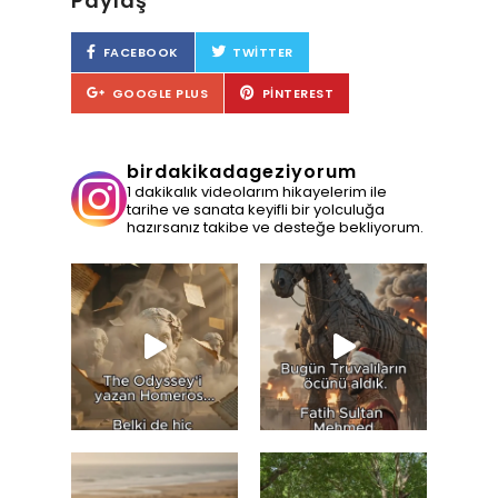
Paylaş
FACEBOOK
TWITTER
GOOGLE PLUS
PINTEREST
birdakikadageziyorum
1 dakikalık videolarım hikayelerim ile
tarihe ve sanata keyifli bir yolculuğa
hazırsanız takibe ve desteğe bekliyorum.