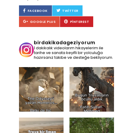
FACEBOOK
TWITTER
GOOGLE PLUS
PINTEREST
birdakikadageziyorum
1 dakikalık videolarım hikayelerim ile
tarihe ve sanata keyifli bir yolculuğa
hazırsanız takibe ve desteğe bekliyorum.