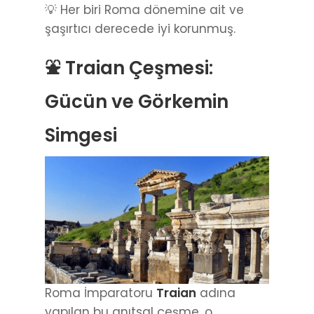
💡 Her biri Roma dönemine ait ve
şaşırtıcı derecede iyi korunmuş.
⛲ Traian Çeşmesi:
Gücün ve Görkemin
Simgesi
Roma İmparatoru
Traian
adına
yapılan bu anıtsal çeşme, o