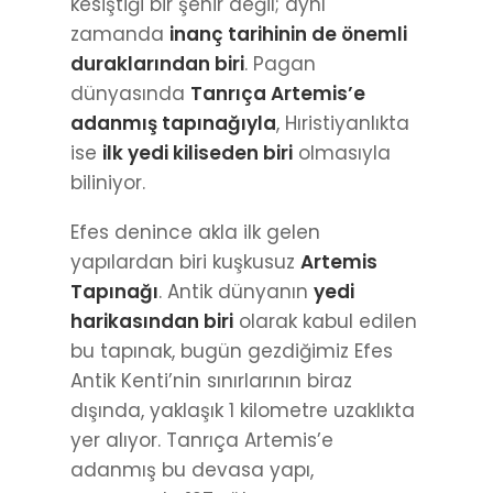
kesiştiği bir şehir değil; aynı
zamanda
inanç tarihinin de önemli
duraklarından biri
. Pagan
dünyasında
Tanrıça Artemis’e
adanmış tapınağıyla
, Hıristiyanlıkta
ise
ilk yedi kiliseden biri
olmasıyla
biliniyor.
Efes denince akla ilk gelen
yapılardan biri kuşkusuz
Artemis
Tapınağı
. Antik dünyanın
yedi
harikasından biri
olarak kabul edilen
bu tapınak, bugün gezdiğimiz Efes
Antik Kenti’nin sınırlarının biraz
dışında, yaklaşık 1 kilometre uzaklıkta
yer alıyor. Tanrıça Artemis’e
adanmış bu devasa yapı,