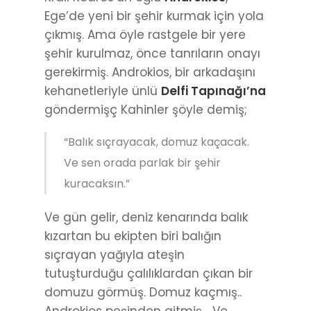
Ege’de yeni bir şehir kurmak için yola
çıkmış. Ama öyle rastgele bir yere
şehir kurulmaz, önce tanrıların onayı
gerekirmiş. Androkios, bir arkadaşını
kehanetleriyle ünlü
Delfi Tapınağı’na
göndermişç Kahinler şöyle demiş;
“Balık sıçrayacak, domuz kaçacak.
Ve sen orada parlak bir şehir
kuracaksın.”
Ve gün gelir, deniz kenarında balık
kızartan bu ekipten biri balığın
sıçrayan yağıyla ateşin
tutuşturduğu çalılıklardan çıkan bir
domuzu görmüş. Domuz kaçmış..
Androkios peşinden gitmiş… Ve