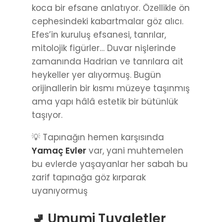
koca bir efsane anlatıyor. Özellikle ön
cephesindeki kabartmalar göz alıcı.
Efes’in kuruluş efsanesi, tanrılar,
mitolojik figürler… Duvar nişlerinde
zamanında Hadrian ve tanrılara ait
heykeller yer alıyormuş. Bugün
orijinallerin bir kısmı müzeye taşınmış
ama yapı hâlâ estetik bir bütünlük
taşıyor.
💡 Tapınağın hemen karşısında
Yamaç Evler
var, yani muhtemelen
bu evlerde yaşayanlar her sabah bu
zarif tapınağa göz kırparak
uyanıyormuş
🚽 Umumi Tuvaletler