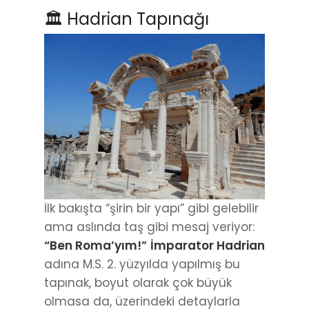
🏛 Hadrian Tapınağı
İlk bakışta “şirin bir yapı” gibi gelebilir
ama aslında taş gibi mesaj veriyor:
“Ben Roma’yım!”
İmparator Hadrian
adına M.S. 2. yüzyılda yapılmış bu
tapınak, boyut olarak çok büyük
olmasa da, üzerindeki detaylarla