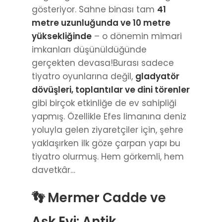
gösteriyor. Sahne binası tam
41
metre uzunluğunda ve 10 metre
yüksekliğinde
– o dönemin mimari
imkanları düşünüldüğünde
gerçekten devasa!Burası sadece
tiyatro oyunlarına değil,
gladyatör
dövüşleri, toplantılar ve dini törenler
gibi birçok etkinliğe de ev sahipliği
yapmış. Özellikle Efes limanına deniz
yoluyla gelen ziyaretçiler için, şehre
yaklaşırken ilk göze çarpan yapı bu
tiyatro olurmuş. Hem görkemli, hem
davetkâr…
👣 Mermer Cadde ve
Aşk Evi: Antik