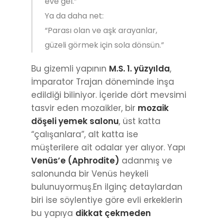
eve gel.”
Ya da daha net:
“Parası olan ve aşk arayanlar,
güzeli görmek için sola dönsün.”
Bu gizemli yapının
M.S. 1. yüzyılda
,
İmparator Trajan döneminde inşa
edildiği biliniyor. İçeride dört mevsimi
tasvir eden mozaikler, bir
mozaik
döşeli yemek salonu
, üst katta
“çalışanlara”, alt katta ise
müşterilere ait odalar yer alıyor. Yapı
Venüs’e (Aphrodite)
adanmış ve
salonunda bir Venüs heykeli
bulunuyormuş.En ilginç detaylardan
biri ise söylentiye göre evli erkeklerin
bu yapıya
dikkat çekmeden