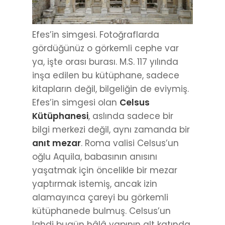
Efes’in simgesi. Fotoğraflarda
gördüğünüz o görkemli cephe var
ya, işte orası burası. M.S. 117 yılında
inşa edilen bu kütüphane, sadece
kitapların değil, bilgeliğin de eviymiş.
Efes’in simgesi olan
Celsus
Kütüphanesi
, aslında sadece bir
bilgi merkezi değil, aynı zamanda bir
anıt mezar
. Roma valisi Celsus’un
oğlu Aquila, babasının anısını
yaşatmak için öncelikle bir mezar
yaptırmak istemiş, ancak izin
alamayınca çareyi bu görkemli
kütüphanede bulmuş. Celsus’un
lahdi bugün hâlâ yapının alt katında