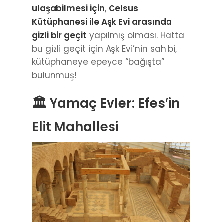
ulaşabilmesi için
,
Celsus
Kütüphanesi ile Aşk Evi arasında
gizli bir geçit
yapılmış olması. Hatta
bu gizli geçit için Aşk Evi’nin sahibi,
kütüphaneye epeyce “bağışta”
bulunmuş!
🏛️ Yamaç Evler: Efes’in
Elit Mahallesi