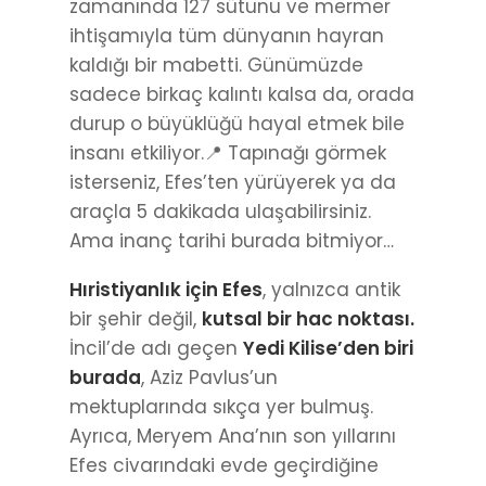
zamanında 127 sütunu ve mermer
ihtişamıyla tüm dünyanın hayran
kaldığı bir mabetti. Günümüzde
sadece birkaç kalıntı kalsa da, orada
durup o büyüklüğü hayal etmek bile
insanı etkiliyor.📍 Tapınağı görmek
isterseniz, Efes’ten yürüyerek ya da
araçla 5 dakikada ulaşabilirsiniz.
Ama inanç tarihi burada bitmiyor…
Hıristiyanlık için Efes
, yalnızca antik
bir şehir değil,
kutsal bir hac noktası.
İncil’de adı geçen
Yedi Kilise’den biri
burada
, Aziz Pavlus’un
mektuplarında sıkça yer bulmuş.
Ayrıca, Meryem Ana’nın son yıllarını
Efes civarındaki evde geçirdiğine