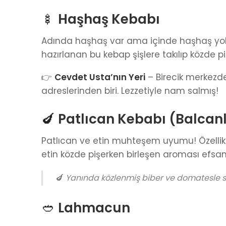
🍢
Haşhaş Kebabı
Adında haşhaş var ama içinde haşhaş yok! 
hazırlanan bu kebap şişlere takılıp közde pişi
👉
Cevdet Usta’nın Yeri
– Birecik merkezd
adreslerinden biri. Lezzetiyle nam salmış!
🍆
Patlıcan Kebabı (Balcan
Patlıcan ve etin muhteşem uyumu! Özelli
etin közde pişerken birleşen aroması efsane
🍆
Yanında közlenmiş biber ve domatesle 
🥙
Lahmacun