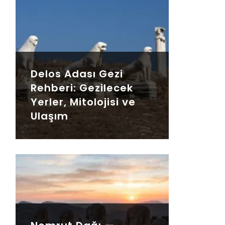
Delos Adası Gezi
Rehberi: Gezilecek
Yerler, Mitolojisi ve
Ulaşım