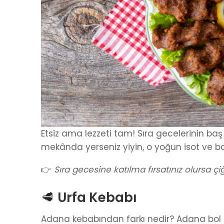
Etsiz ama lezzeti tam! Sıra gecelerinin ba
mekânda yerseniz yiyin, o yoğun isot ve b
👉
Sıra gecesine katılma fırsatınız olursa çiğ
🥩
Urfa Kebabı
Adana kebabından farkı nedir? Adana bol ac