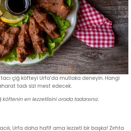
ş tacı çiğ köfteyi Urfa’da mutlaka deneyin. Hangi
aharat tadı sizi mest edecek.
 köftenin en lezzetlisini orada tadarsınız.
ılı, Urfa daha hafif ama lezzeti bir başka! Zırhta