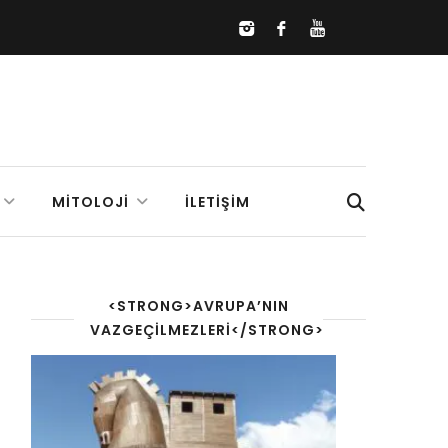
MITOLOJI
İLETIŞIM
<STRONG>AVRUPA’NIN
VAZGEÇILMEZLERI</STRONG>