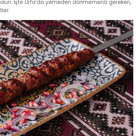
r olun. İşte Urfa’da yemeden dönmemeniz gereken,
ler: