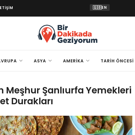
🇬🇧
EN
LETIŞIM
AVRUPA
ASYA
AMERIKA
TARIH ÖNCESI
En Meşhur Şanlıurfa Yemekleri
et Durakları