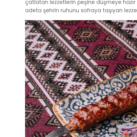
çatlatan lezzetlerin peşine düşmeye hazı
adeta şehrin ruhunu sofraya taşıyan lezzet