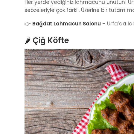
Her yerde yediğiniz lahmacunu unutun! Ur
sebzeleriyle çok farklı. Üzerine bir tutam
👉
Bağdat Lahmacun Salonu
– Urfa’da la
🌶️
Çiğ Köfte