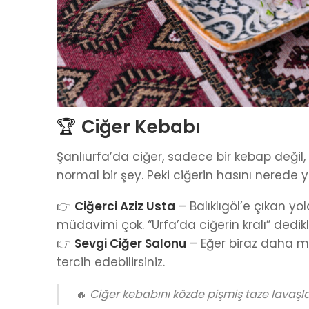
🏆
Ciğer Kebabı
Şanlıurfa’da ciğer, sadece bir kebap değil
normal bir şey. Peki ciğerin hasını nerede y
👉
Ciğerci Aziz Usta
– Balıklıgöl’e çıkan yo
müdavimi çok. “Urfa’da ciğerin kralı” dedikle
👉
Sevgi Ciğer Salonu
– Eğer biraz daha mo
tercih edebilirsiniz.
🔥
Ciğer kebabını közde pişmiş taze lavaş