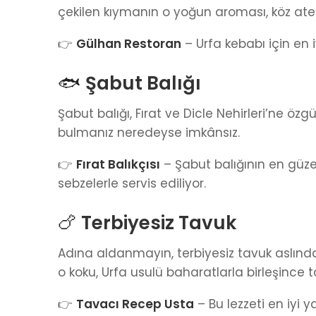
çekilen kıymanın o yoğun aroması, köz ate
👉
Gülhan Restoran
– Urfa kebabı için en i
🐟
Şabut Balığı
Şabut balığı, Fırat ve Dicle Nehirleri’ne özgü 
bulmanız neredeyse imkânsız.
👉
Fırat Balıkçısı
– Şabut balığının en güze
sebzelerle servis ediliyor.
🍗
Terbiyesiz Tavuk
Adına aldanmayın, terbiyesiz tavuk aslında 
o koku, Urfa usulü baharatlarla birleşince 
👉
Tavacı Recep Usta
– Bu lezzeti en iyi y