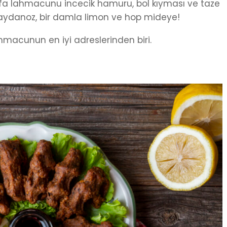
fa lahmacunu incecik hamuru, bol kıyması ve taze
 maydanoz, bir damla limon ve hop mideye!
hmacunun en iyi adreslerinden biri.