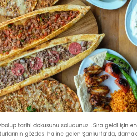
ybolup tarihi dokusunu soludunuz… Sıra geldi işin en
 turlarının gözdesi haline gelen Şanlıurfa’da, damak