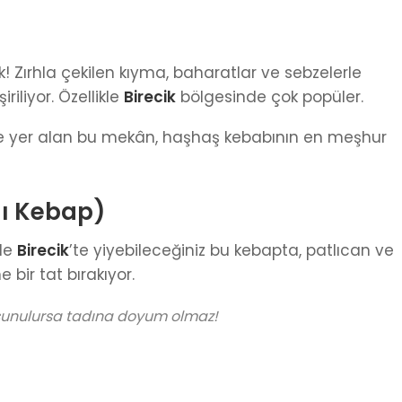
Zırhla çekilen kıyma, baharatlar ve sebzelerle
riliyor. Özellikle
Birecik
bölgesinde çok popüler.
e yer alan bu mekân, haşhaş kebabının en meşhur
lı Kebap)
kle
Birecik
’te yiyebileceğiniz bu kebapta, patlıcan ve
 bir tat bırakıyor.
sunulursa tadına doyum olmaz!