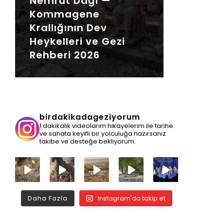
Nemrut Dağı —
Kommagene
Krallığının Dev
Heykelleri ve Gezi
Rehberi 2026
birdakikadageziyorum
1 dakikalık videolarım hikayelerim ile tarihe
ve sanata keyifli bir yolculuğa hazırsanız
takibe ve desteğe bekliyorum.
Daha Fazla
Instagram'da takip et