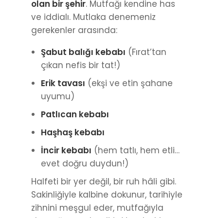
olan bir şehir
. Mutfağı kendine has
ve iddialı. Mutlaka denemeniz
gerekenler arasında:
Şabut balığı kebabı
(Fırat’tan
çıkan nefis bir tat!)
Erik tavası
(ekşi ve etin şahane
uyumu)
Patlıcan kebabı
Haşhaş kebabı
İncir kebabı
(hem tatlı, hem etli…
evet doğru duydun!)
Halfeti bir yer değil, bir ruh hâli gibi.
Sakinliğiyle kalbine dokunur, tarihiyle
zihnini meşgul eder, mutfağıyla