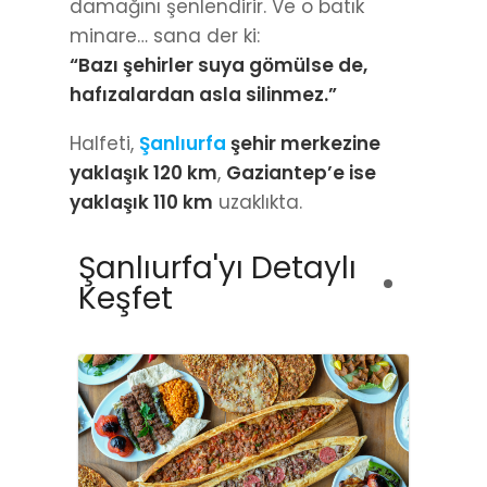
damağını şenlendirir. Ve o batık
minare… sana der ki:
“Bazı şehirler suya gömülse de,
hafızalardan asla silinmez.”
Halfeti,
Şanlıurfa
şehir merkezine
yaklaşık 120 km
,
Gaziantep’e ise
yaklaşık 110 km
uzaklıkta.
Şanlıurfa'yı Detaylı
Keşfet