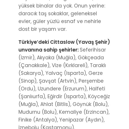
yüksek binalar da yok. Onun yerine:
daracık taş sokaklar, geleneksel
evler, güler yüzlü esnaf ve nehirle
dost bir yaşam var.
Türkiye’deki Cittaslow (Yavaş Şehir)
unvanına sahip şehirler:
Seferihisar
(İzmir), Akyaka (Muğla), Gökçeada
(Çanakkale), Vize (Kırklareli), Taraklı
(Sakarya), Yalvaç (Isparta), Gerze
(Sinop), Şavşat (Artvin), Perşembe
(Ordu), Uzundere (Erzurum), Halfeti
(Şanlıurfa), Eğirdir (Isparta), Köyceğiz
(Muğla), Ahlat (Bitlis), Göynük (Bolu),
Mudurnu (Bolu), Kemaliye (Erzincan),
Finike (Antalya), Yenipazar (Aydın),
İznebolu (Kastamonu).