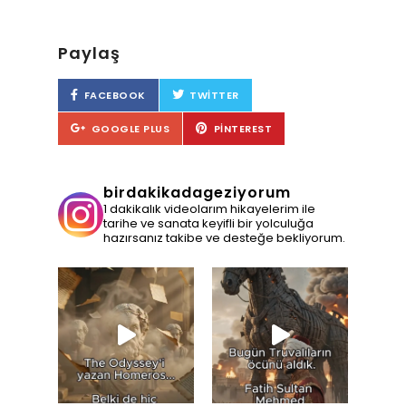
Paylaş
FACEBOOK
TWITTER
GOOGLE PLUS
PINTEREST
birdakikadageziyorum
1 dakikalık videolarım hikayelerim ile
tarihe ve sanata keyifli bir yolculuğa
hazırsanız takibe ve desteğe bekliyorum.