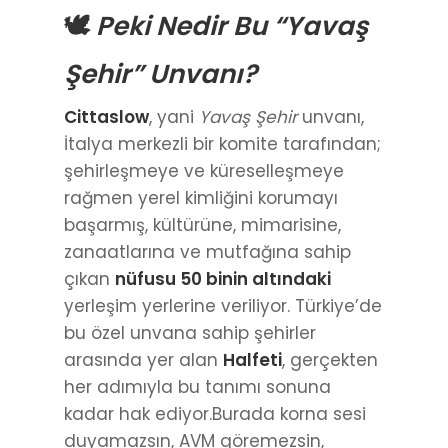
🕊️
Peki Nedir Bu “Yavaş
Şehir” Unvanı?
Cittaslow
, yani
Yavaş Şehir
unvanı,
İtalya merkezli bir komite tarafından;
şehirleşmeye ve küreselleşmeye
rağmen yerel kimliğini korumayı
başarmış, kültürüne, mimarisine,
zanaatlarına ve mutfağına sahip
çıkan
nüfusu 50 binin altındaki
yerleşim yerlerine veriliyor. Türkiye’de
bu özel unvana sahip şehirler
arasında yer alan
Halfeti
, gerçekten
her adımıyla bu tanımı sonuna
kadar hak ediyor.Burada korna sesi
duyamazsın, AVM göremezsin,