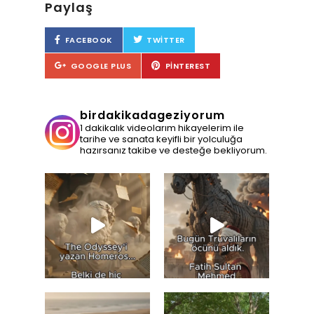
Paylaş
FACEBOOK
TWITTER
GOOGLE PLUS
PINTEREST
birdakikadageziyorum
1 dakikalık videolarım hikayelerim ile
tarihe ve sanata keyifli bir yolculuğa
hazırsanız takibe ve desteğe bekliyorum.