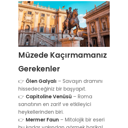
Müzede Kaçırmamanız
Gerekenler
👉
Ölen Galyalı
– Savaşın dramını
hissedeceğiniz bir başyapıt.
👉
Capitoline Venüsü
– Roma
sanatının en zarif ve etkileyici
heykellerinden biri.
👉
Mermer Faun
– Mitolojik bir eseri
bu kadar yakından görmek harika!