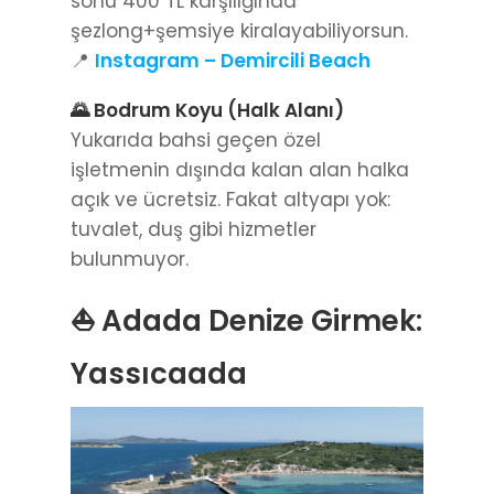
sonu 400 TL karşılığında
şezlong+şemsiye kiralayabiliyorsun.
📍
Instagram – Demircili Beach
🌄 Bodrum Koyu (Halk Alanı)
Yukarıda bahsi geçen özel
işletmenin dışında kalan alan halka
açık ve ücretsiz. Fakat altyapı yok:
tuvalet, duş gibi hizmetler
bulunmuyor.
⛵ Adada Denize Girmek:
Yassıcaada