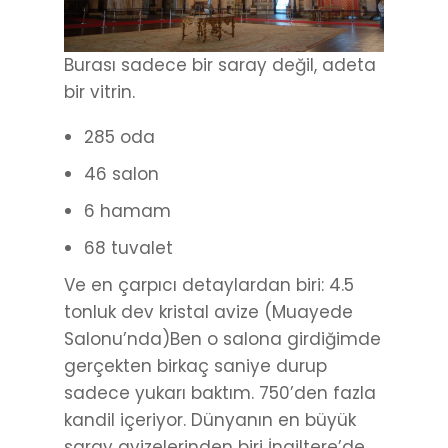
Burası sadece bir saray değil, adeta
bir vitrin.
285 oda
46 salon
6 hamam
68 tuvalet
Ve en çarpıcı detaylardan biri: 4.5
tonluk dev kristal avize (Muayede
Salonu’nda)Ben o salona girdiğimde
gerçekten birkaç saniye durup
sadece yukarı baktım. 750’den fazla
kandil içeriyor. Dünyanın en büyük
saray avizelerinden biri İngiltere’de