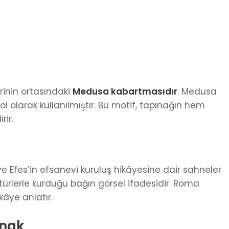
erinin ortasındaki
Medusa kabartmasıdır
. Medusa
 olarak kullanılmıştır. Bu motif, tapınağın hem
ir.
ve Efes’in efsanevi kuruluş hikâyesine dair sahneler
ltürlerle kurduğu bağın görsel ifadesidir. Roma
âye anlatır.
ınak