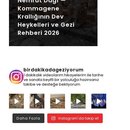
Nemrut Dağı —
Kommagene
Krallığının Dev
Heykelleri ve Gezi
Rehberi 2026
birdakikadageziyorum
1 dakikalık videolarım hikayelerim ile tarihe
ve sanata keyifli bir yolculuğa hazırsanız
takibe ve desteğe bekliyorum.
Daha Fazla
Instagram'da takip et