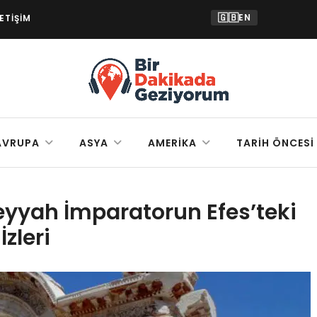
🇬🇧
EN
LETIŞIM
AVRUPA
ASYA
AMERIKA
TARIH ÖNCESI
eyyah İmparatorun Efes’teki
İzleri