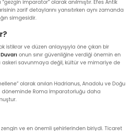
“gezgin imparator” olarak anılmıştır. Efes Antik
isinin zarif detaylarını yansıtırken aynı zamanda
ın simgesidir.
r?
k istikrar ve düzen anlayışıyla öne çıkan bir
 Duvarı
onun sınır güvenliğine verdiği önemin en
ca askeri savunmaya değil, kültür ve mimariye de
lhellene” olarak anılan Hadrianus, Anadolu ve Doğu
nun döneminde Roma İmparatorluğu daha
muştur.
ngin ve en önemli şehirlerinden biriydi. Ticaret