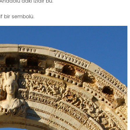
nadolu’daki izidir bu.
 bir sembolü.