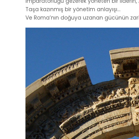
İmparatorluğu gezerek yöneten bir liderin, A
Taşa kazınmış bir yönetim anlayışı…
Ve Roma’nın doğuya uzanan gücünün zarif