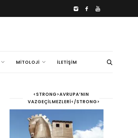
MITOLOJI
İLETIŞIM
<STRONG>AVRUPA’NIN
VAZGEÇILMEZLERI</STRONG>