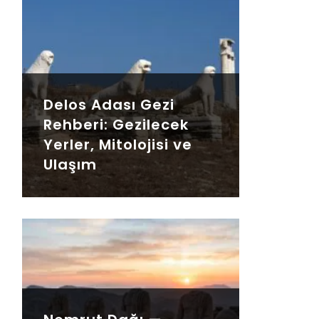
Delos Adası Gezi
Rehberi: Gezilecek
Yerler, Mitolojisi ve
Ulaşım