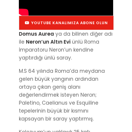
YOUTUBE KANALIMIZA ABONE OLUN
Domus Aurea
ya da bilinen diğer adı
ile
Neron’un Altın Evi
ünlü Roma
İmparatoru Neron’un kendine
yaptırdığı ünlü saray.
M.S 64 yılında Roma’da meydana
gelen büyük yangının ardından
ortaya çıkan geniş alanı
değerlendirmek isteyen Neron;
Paletino, Caelianus ve Esquiline
tepelerinin büyük bir kısmını
kapsayan bir saray yaptırmış.
Kolezyum’un yaklaşık 25 katı