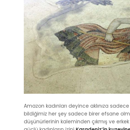
Amazon kadınları deyince aklınıza sadece m
bildiğimiz her şey sadece birer efsane olma
düşünürlerinin kaleminden çıkmış ve erkek ba
güçlü kadınların izini
Karadeniz’in kuzeyin