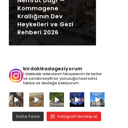
Nemrut Dağı —
Kommagene
Krallığının Dev
Heykelleri ve Gezi
Rehberi 2026
birdakikadageziyorum
1 dakikalık videolarım hikayelerim ile tarihe
ve sanata keyifli bir yolculuğa hazırsanız
takibe ve desteğe bekliyorum.
Daha Fazla
Instagram'da takip et