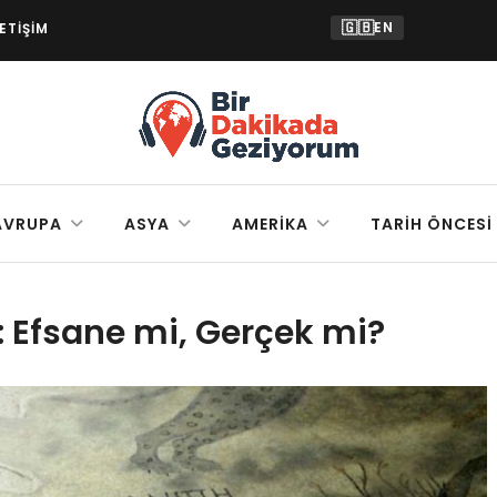
🇬🇧
EN
LETIŞIM
AVRUPA
ASYA
AMERIKA
TARIH ÖNCESI
 Efsane mi, Gerçek mi?