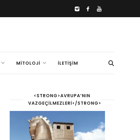
MITOLOJI
İLETIŞIM
<STRONG>AVRUPA’NIN
VAZGEÇILMEZLERI</STRONG>