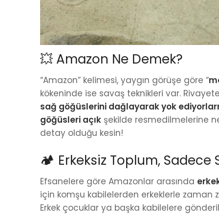
💥 Amazon Ne Demek?
“Amazon” kelimesi, yaygın görüşe göre “
m
kökeninde ise savaş teknikleri var. Rivaye
sağ göğüslerini dağlayarak yok ediyorlar
göğüsleri açık
şekilde resmedilmelerine ne
detay olduğu kesin!
🏕️ Erkeksiz Toplum, Sadece 
Efsanelere göre Amazonlar arasında
erke
için komşu kabilelerden erkeklerle zaman za
Erkek çocuklar ya başka kabilelere gönde