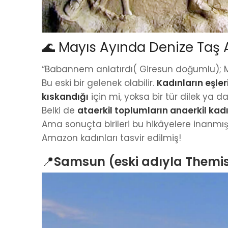
🌊 Mayıs Ayında Denize Taş
“Babannem anlatırdı( Giresun doğumlu); M
Bu eski bir gelenek olabilir.
Kadınların eşle
kıskandığı
için mi, yoksa bir tür dilek ya d
Belki de
ataerkil toplumların anaerkil kad
Ama sonuçta birileri bu hikâyelere inanmış
Amazon kadınları tasvir edilmiş!
📍
Samsun (eski adıyla Themi