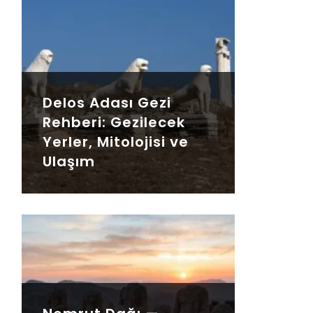
Delos Adası Gezi
Rehberi: Gezilecek
Yerler, Mitolojisi ve
Ulaşım