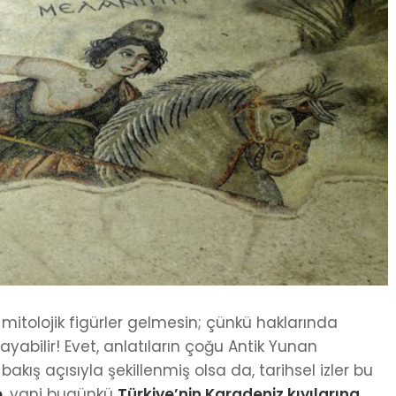
itolojik figürler gelmesin; çünkü haklarında
yabilir! Evet, anlatıların çoğu Antik Yunan
kış açısıyla şekillenmiş olsa da, tarihsel izler bu
e
, yani bugünkü
Türkiye’nin Karadeniz kıyılarına