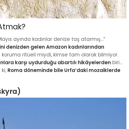
 Atmak?
ayıs ayında kadınlar denize taş atarmış…”
rini denizden gelen Amazon kadınlarından
a koruma ritüeli miydi, kimse tam olarak bilmiyor.
ınlara karşı uydurduğu abartılı hikâyelerden
biri…
 ki,
Roma döneminde bile Urfa’daki mozaiklerde
skyra)