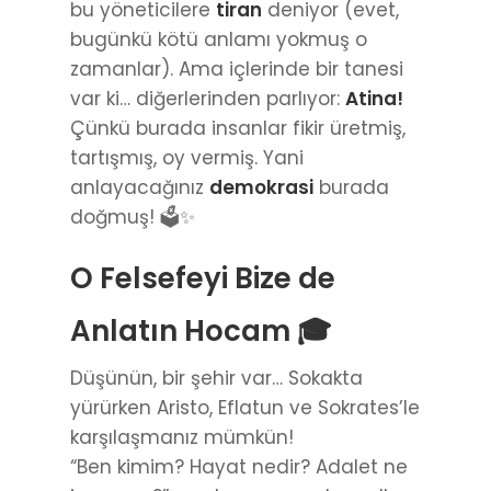
bu yöneticilere
tiran
deniyor (evet,
bugünkü kötü anlamı yokmuş o
zamanlar). Ama içlerinde bir tanesi
var ki… diğerlerinden parlıyor:
Atina!
Çünkü burada insanlar fikir üretmiş,
tartışmış, oy vermiş. Yani
anlayacağınız
demokrasi
burada
doğmuş! 🗳️✨
O Felsefeyi Bize de
Anlatın Hocam 🎓
Düşünün, bir şehir var… Sokakta
yürürken Aristo, Eflatun ve Sokrates’le
karşılaşmanız mümkün!
“Ben kimim? Hayat nedir? Adalet ne