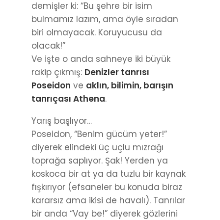
demişler ki: “Bu şehre bir isim
bulmamız lazım, ama öyle sıradan
biri olmayacak. Koruyucusu da
olacak!”
Ve işte o anda sahneye iki büyük
rakip çıkmış:
Denizler tanrısı
Poseidon
ve
aklın, bilimin, barışın
tanrıçası Athena
.
Yarış başlıyor…
Poseidon, “Benim gücüm yeter!”
diyerek elindeki üç uçlu mızrağı
toprağa saplıyor. Şak! Yerden ya
koskoca bir at ya da tuzlu bir kaynak
fışkırıyor (efsaneler bu konuda biraz
kararsız ama ikisi de havalı). Tanrılar
bir anda “Vay be!” diyerek gözlerini