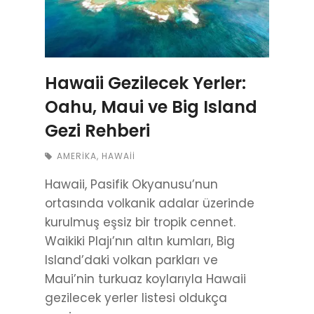
Hawaii Gezilecek Yerler:
Oahu, Maui ve Big Island
Gezi Rehberi
AMERIKA
,
HAWAII
Hawaii, Pasifik Okyanusu’nun
ortasında volkanik adalar üzerinde
kurulmuş eşsiz bir tropik cennet.
Waikiki Plajı’nın altın kumları, Big
Island’daki volkan parkları ve
Maui’nin turkuaz koylarıyla Hawaii
gezilecek yerler listesi oldukça