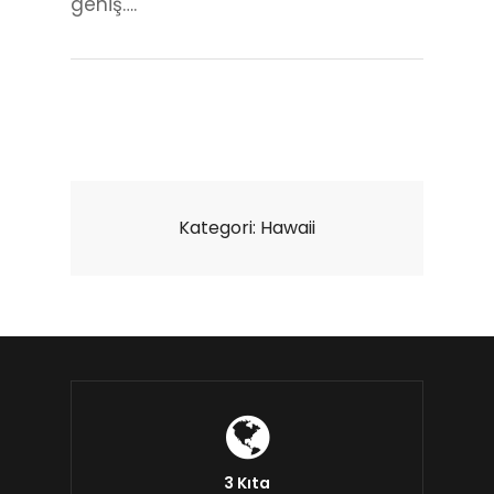
geniş….
Kategori:
Hawaii
3 Kıta