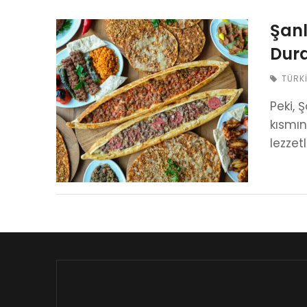
Şanl
Dura
TÜRK
Peki, 
kısmın
lezzet