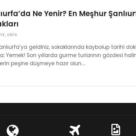
ıurfa’da Ne Yenir? En Meşhur Şanlıur
kları
IYE
,
URFA
Şanlıurfa’ya geldiniz, sokaklarında kaybolup tarihi dok
a: Yemek! Son yıllarda gurme turlarının gözdesi hal
lerin peşine düşmeye hazır olun….