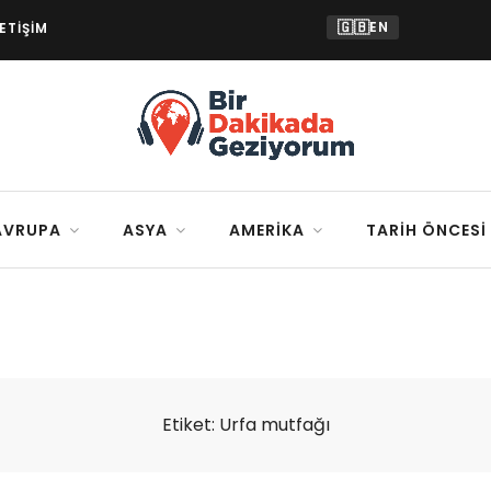
🇬🇧
EN
LETIŞIM
AVRUPA
ASYA
AMERIKA
TARIH ÖNCESI
Etiket:
Urfa mutfağı