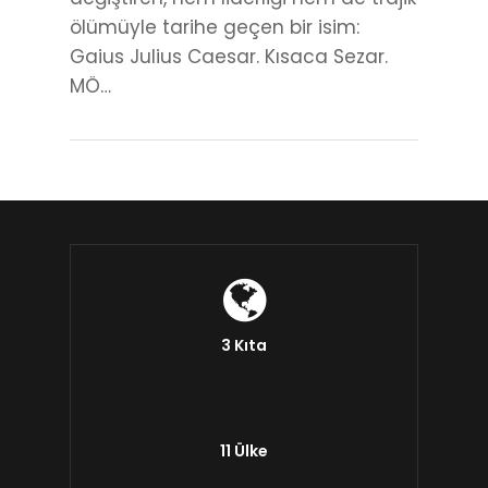
ölümüyle tarihe geçen bir isim:
Gaius Julius Caesar. Kısaca Sezar.
MÖ…
3 Kıta
11 Ülke