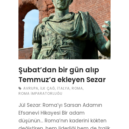
Şubat’dan bir gün alıp
Temmuz’a ekleyen Sezar
AVRUPA
,
İLK ÇAĞ
,
İTALYA
,
ROMA
,
ROMA İMPARATORLUĞU
Jül Sezar: Roma’yı Sarsan Adamın
Efsanevi Hikayesi Bir adam
düşünün… Roma’nın kaderini kökten
değiştiren, hem liderliği hem de trajik