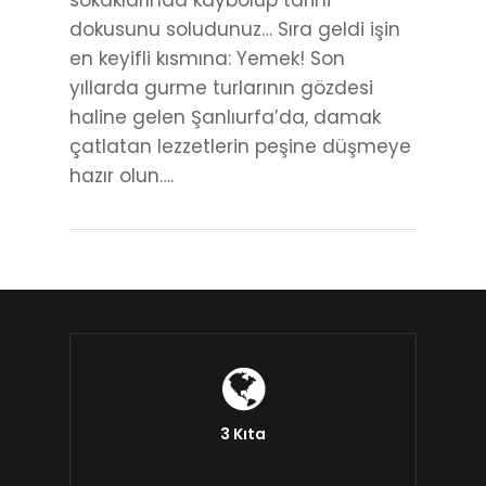
sokaklarında kaybolup tarihi
dokusunu soludunuz… Sıra geldi işin
en keyifli kısmına: Yemek! Son
yıllarda gurme turlarının gözdesi
haline gelen Şanlıurfa’da, damak
çatlatan lezzetlerin peşine düşmeye
hazır olun….
3 Kıta