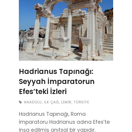
Hadrianus Tapınağı:
Seyyah İmparatorun
Efes’teki İzleri
ANADOLU
,
İLK ÇAĞ
,
İZMIR
,
TÜRKIYE
Hadrianus Tapınağı, Roma
İmparatoru Hadrianus adına Efes’te
inşa edilmiş anıtsal bir yapıdır.