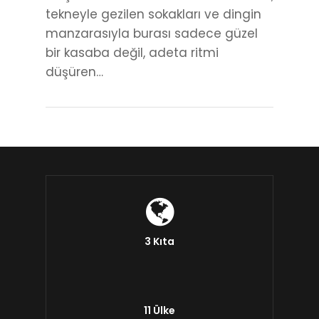
tekneyle gezilen sokakları ve dingin
manzarasıyla burası sadece güzel
bir kasaba değil, adeta ritmi
düşüren…
3 Kıta
11 Ülke