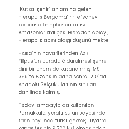
“Kutsal şehir” anlamına gelen
Hierapolis Bergama’nın efsanevi
kurucusu Telephosun karısı
Amazonlar kraliçesi Hieradan dolayı,
Hierapolis adını aldığı düşünülmekte.
Hz.İsa`nın havarilerinden Aziz
Filipus`un burada öldürülmesi şehre
dini bir önem de kazandırmış. MS
395`te Bizans`ın daha sonra 1210`da
Anadolu Selçukluları`nın sınırları
dahilinde kalmış.
Tedavi amacıyla da kullanılan
Pamukkale, yeraltı suları sayesinde
tarih boyunca turist çekmiş. Tiyatro
kapasitesinin 9.500 kişi olmasından