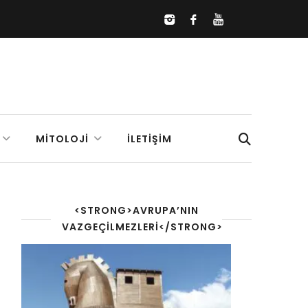
MITOLOJI
İLETIŞIM
<STRONG>AVRUPA’NIN
VAZGEÇILMEZLERI</STRONG>