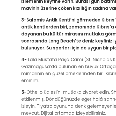
izlemenin keyfine varın. Burası gün batımın
mavinin üzerine çöken kızıllığın tadına 
3-Salamis Antik Kenti’ni görmeden Kıbrıs’
antik kentlerden biri, zamanında Kıbrıs’a d
dayanan bu kültür mirasını mutlaka görmel
sonrasında Long Beach’te deniz keyfinizi 
bulunuyor. Su sporları için de uygun bir pla
4-
Lala Mustafa Paşa Cami (St. Nicholas Ka
Gazimağusa’da bulunan en büyük Ortaçağ 
mimarinin en güzel örneklerinden biri. Kıbrı
eminim.
5-
Othello Kalesi’ni mutlaka ziyaret edin.
etkilenmiş. Döndüğünüzde eğer halâ sahne
izleyin. Tiyatro oyununa denk gelemeyenler 
mevcut. Dijital ortamda izleyebilirsiniz.