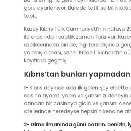
Bana en ilginç gelen ayrıntılardan biri de tat
göre ayarlanıyor. Burada tatil ise bilin ki 
tabi…
Kuzey Kıbrıs Türk Cumhuriyeti’nin nüfusu 20
ile arasında 1 saatlik zaman farkı var. Kuzey 
özelliklerinden biri de, İngiltere dışında ge
yapmış olması, sene 1191’de I. Richard’ın 
kayıtlara geçmiş.
Kıbrıs’tan bunları yapmadan
1-
Kıbrıs deyince akla ilk gelen şey elbette
casino ziyareti yapın ve şansınızı deneyin 
azından bir casinoya gidin ve şansını dene
otellerinde neredeyse hepsinin kendine ait
2- Girne limanında günü batırın. Denizin, 