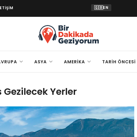
🇬🇧
EN
LETIŞIM
AVRUPA
ASYA
AMERIKA
TARIH ÖNCESI
 Gezilecek Yerler