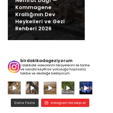
Nemrut Dağı —
Kommagene
Krallığının Dev
Heykelleri ve Gezi
Rehberi 2026
birdakikadageziyorum
1 dakikalık videolarım hikayelerim ile tarihe
ve sanata keyifli bir yolculuğa hazırsanız
takibe ve desteğe bekliyorum.
Daha Fazla
Instagram'da takip et