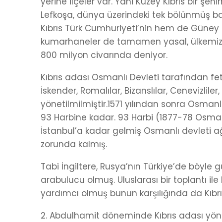
yerine ilçeler var. Yani Kuzey Kıbrıs bir şe
Lefkoşa, dünya üzerindeki tek bölünmüş ba
Kıbrıs Türk Cumhuriyeti’nin hem de Güney Kı
kumarhaneler de tamamen yasal, ülkemizin 
800 milyon civarında deniyor.
Kıbrıs adası Osmanlı Devleti tarafından fethe
İskender, Romalılar, Bizanslılar, Cenevizlile
yönetilmilmiştir.1571 yılından sonra Osmanl
93 Harbine kadar. 93 Harbi (1877-78 Osman
İstanbul’a kadar gelmiş Osmanlı devleti 
zorunda kalmış.
Tabi İngiltere, Rusya’nın Türkiye’de böyle
arabulucu olmuş. Uluslarası bir toplantı ile
yardımcı olmuş bunun karşılığında da Kıbr
2. Abdulhamit döneminde Kıbrıs adası yöneti