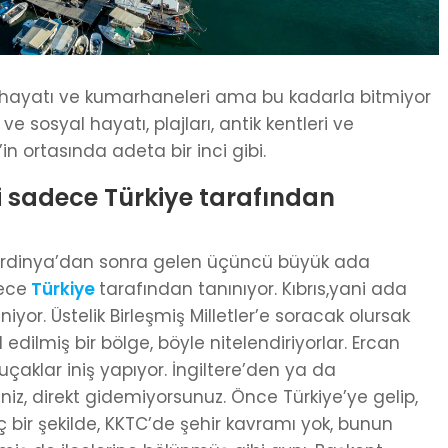
ece hayatı ve kumarhaneleri ama bu kadarla bitmiyor
 ve sosyal hayatı, plajları, antik kentleri ve
in ortasında adeta bir inci gibi.
i sadece Türkiye tarafından
 Sardinya’dan sonra gelen üçüncü büyük ada
dece
Türkiye
tarafından tanınıyor. Kıbrıs,yani ada
yor. Üstelik Birleşmiş Milletler’e soracak olursak
edilmiş bir bölge, böyle nitelendiriyorlar. Ercan
aklar iniş yapıyor. İngiltere’den ya da
z, direkt gidemiyorsunuz. Önce Türkiye’ye gelip,
 bir şekilde, KKTC’de şehir kavramı yok, bunun