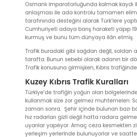
Osmanlı imparatorluğunda kalmak kaydı il
anlaşması ile ada kontrolu tamamen elimi
tarafınında desteğini alarak Türk’lere yaptı
Cumhuriyeti adaya barış haraketi yapıp 198
kurmuş ve bunu tüm dünyaya ilân etmiş.
Trafik buradaki gibi sağdan değil, soldan a
tarafta. Bunun sebebi olarak adanın bir dön
Trafik konusuna girmişken, Kıbrıs trafiğind
Kuzey Kıbrıs Trafik Kuralları
Türkiye’de trafiğin yoğun olan bölgelerind
kullanmak size zor gelmez muhtemelen. Sol 
zaman sonra. Şehir içinde bulunan bazı böl
hız radarları gizli değil hatta radara gelme
uyarılar yapılıyor. Amaç ceza kesmekten z
yerleşim yerlerinde bulunuyorlar ve saatte