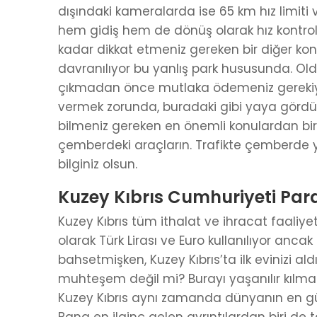
dışındaki kameralarda ise 65 km hız limiti v
hem gidiş hem de dönüş olarak hız kontrolü
kadar dikkat etmeniz gereken bir diğer ko
davranılıyor bu yanlış park hususunda. Oldu
çıkmadan önce mutlaka ödemeniz gerekiyor
vermek zorunda, buradaki gibi yaya gördüm
bilmeniz gereken en önemli konulardan bir
çemberdeki araçların. Trafikte çemberde y
bilginiz olsun.
Kuzey Kıbrıs Cumhuriyeti Para
Kuzey Kıbrıs tüm ithalat ve ihracat faaliyet
olarak Türk Lirası ve Euro kullanılıyor ancak İ
bahsetmişken, Kuzey Kıbrıs’ta ilk evinizi a
muhteşem değil mi? Burayı yaşanılır kılmak 
Kuzey Kıbrıs aynı zamanda dünyanın en güv