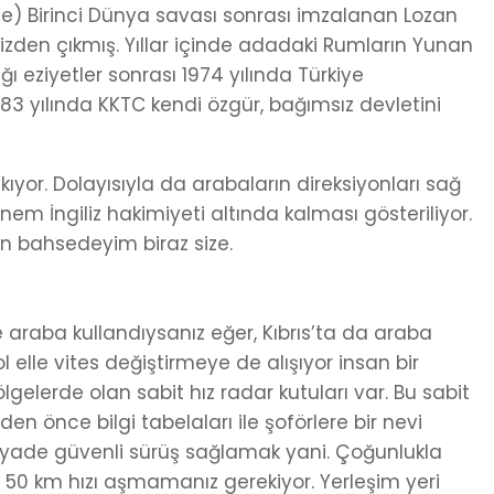
e) Birinci Dünya savası sonrası imzalanan Lozan
zden çıkmış. Yıllar içinde adadaki Rumların Yunan
ğı eziyetler sonrası 1974 yılında Türkiye
3 yılında KKTC kendi özgür, bağımsız devletini
kıyor. Dolayısıyla da arabaların direksiyonları sağ
em İngiliz hakimiyeti altında kalması gösteriliyor.
en bahsedeyim biraz size.
e araba kullandıysanız eğer, Kıbrıs’ta da araba
elle vites değiştirmeye de alışıyor insan bir
gelerde olan sabit hız radar kutuları var. Bu sabit
den önce bilgi tabelaları ile şoförlere bir nevi
iyade güvenli sürüş sağlamak yani. Çoğunlukla
 50 km hızı aşmamanız gerekiyor. Yerleşim yeri