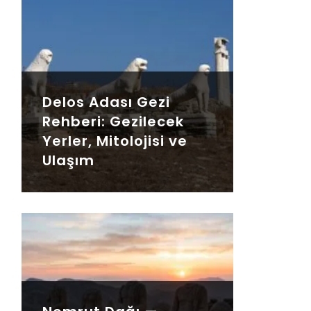
Delos Adası Gezi
Rehberi: Gezilecek
Yerler, Mitolojisi ve
Ulaşım