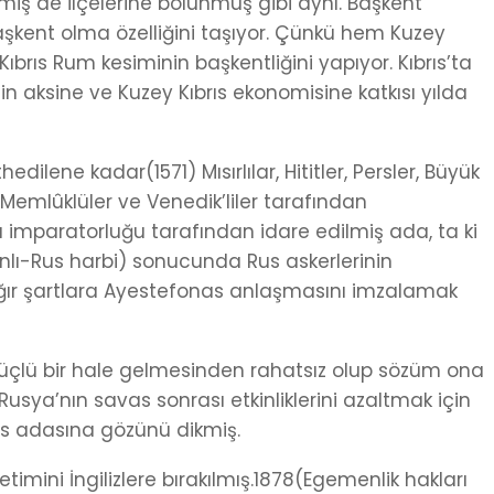
hirmiş de ilçelerine bölünmüş gibi aynı. Başkent
şkent olma özelliğini taşıyor. Çünkü hem Kuzey
brıs Rum kesiminin başkentliğini yapıyor. Kıbrıs’ta
aksine ve Kuzey Kıbrıs ekonomisine katkısı yılda
dilene kadar(1571) Mısırlılar, Hititler, Persler, Büyük
r, Memlûklüler ve Venedik’liler tarafından
ı imparatorluğu tarafından idare edilmiş ada, ta ki
lı-Rus harbi) sonucunda Rus askerlerinin
ağır şartlara Ayestefonas anlaşmasını imzalamak
 güçlü bir hale gelmesinden rahatsız olup sözüm ona
 Rusya’nın savas sonrası etkinliklerini azaltmak için
ıs adasına gözünü dikmiş.
mini İngilizlere bırakılmış.1878(Egemenlik hakları