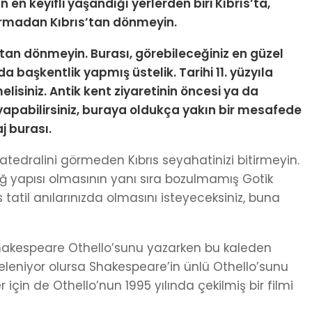
 en keyifli yaşandığı yerlerden biri Kıbrıs’ta,
varmadan Kıbrıs’tan dönmeyin.
tan dönmeyin. Burası, görebileceğiniz en güzel
a başkentlik yapmış üstelik. Tarihi 11. yüzyıla
isiniz. Antik kent ziyaretinin öncesi ya da
yapabilirsiniz, buraya oldukça yakın bir mesafede
j burası.
tedralini görmeden Kıbrıs seyahatinizi bitirmeyin.
yapısı olmasının yanı sıra bozulmamış Gotik
s tatil anılarınızda olmasını isteyeceksiniz, buna
 Shakespeare Othello’sunu yazarken bu kaleden
leniyor olursa Shakespeare’in ünlü Othello’sunu
için de Othello’nun 1995 yılında çekilmiş bir filmi