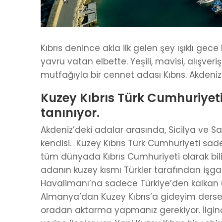
Kıbrıs denince akla ilk gelen şey ışıklı g
yavru vatan elbette. Yeşili, mavisi, alışveriş
mutfağıyla bir cennet adası Kıbrıs. Akdeniz’
Kuzey Kıbrıs Türk Cumhuriyet
tanınıyor.
Akdeniz’deki adalar arasında, Sicilya ve
kendisi. Kuzey Kıbrıs Türk Cumhuriyeti sa
tüm dünyada Kıbrıs Cumhuriyeti olarak bilini
adanın kuzey kısmı Türkler tarafından işgal 
Havalimanı’na sadece Türkiye’den kalkan uç
Almanya’dan Kuzey Kıbrıs’a gideyim derseni
oradan aktarma yapmanız gerekiyor. İlginç