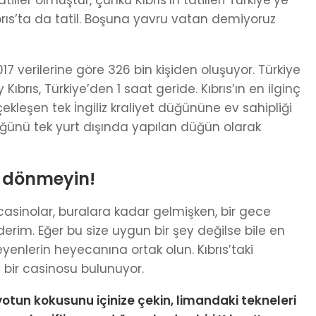
iller olmuştur, çünkü Kıbrıs’ın tatilleri Türkiye’ye
Kıbrıs’ta da tatil. Boşuna yavru vatan demiyoruz
17 verilerine göre 326 bin kişiden oluşuyor. Türkiye
Kıbrıs, Türkiye’den 1 saat geride. Kıbrıs’ın en ilginç
rçekleşen tek İngiliz kraliyet düğününe ev sahipliği
düğünü tek yurt dışında yapılan düğün olarak
 dönmeyin!
 casinolar, buralara kadar gelmişken, bir gece
derim. Eğer bu size uygun bir şey değilse bile en
yenlerin heyecanına ortak olun. Kıbrıs’taki
 bir casinosu bulunuyor.
iyotun kokusunu içinize çekin, limandaki tekneleri