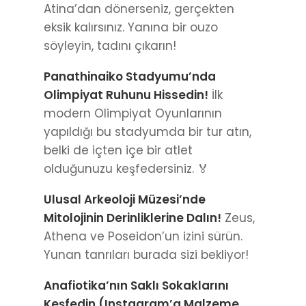
Atina’dan dönerseniz, gerçekten
eksik kalırsınız. Yanına bir ouzo
söyleyin, tadını çıkarın!
Panathinaiko Stadyumu’nda
Olimpiyat Ruhunu Hissedin!
İlk
modern Olimpiyat Oyunlarının
yapıldığı bu stadyumda bir tur atın,
belki de içten içe bir atlet
olduğunuzu keşfedersiniz. 🏅
Ulusal Arkeoloji Müzesi’nde
Mitolojinin Derinliklerine Dalın!
Zeus,
Athena ve Poseidon’un izini sürün.
Yunan tanrıları burada sizi bekliyor!
Anafiotika’nın Saklı Sokaklarını
Keşfedin (Instagram’a Malzeme