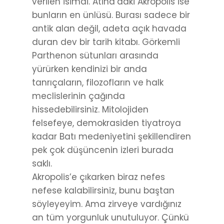
verilen isimdi. Atina’daki Akropolis ise
bunların en ünlüsü. Burası sadece bir
antik alan değil, adeta açık havada
duran dev bir tarih kitabı. Görkemli
Parthenon sütunları arasında
yürürken kendinizi bir anda
tanrıçaların, filozofların ve halk
meclislerinin çağında
hissedebilirsiniz. Mitolojiden
felsefeye, demokrasiden tiyatroya
kadar Batı medeniyetini şekillendiren
pek çok düşüncenin izleri burada
saklı.
Akropolis’e çıkarken biraz nefes
nefese kalabilirsiniz, bunu baştan
söyleyeyim. Ama zirveye vardığınız
an tüm yorgunluk unutuluyor. Çünkü