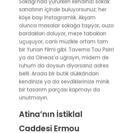
Sokağı’nda yürürken kendinizi sokak
sanatının içinde buluyorsunuz; her
köşe başı Instagramlık. Akşam
olunca masalar sokağa taşıyor, ouzo
bardakları doluyor, meze tabakları
uçuşuyor, canlı müzikle ortam tam
bir Yunan filmi gibi. Taverna Tou Psirri
ya da Oineas’a uğrayın, midem de
ruhum da doysun diyorsanız adres
belli. Arada bir butik dükkândan
kendinize ya da sevdiklerinize minik
bir tasarım parçası kapmayı da
unutmayın.
Atina’nın İstiklal
Caddesi Ermou