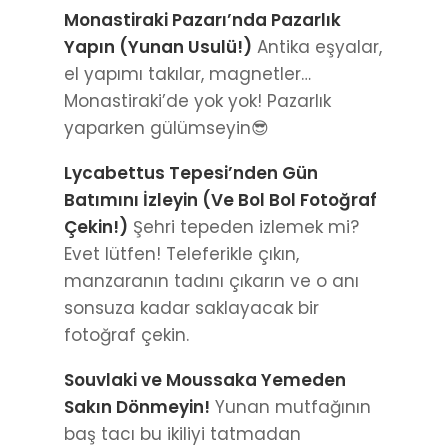
Monastiraki Pazarı’nda Pazarlık
Yapın (Yunan Usulü!)
Antika eşyalar,
el yapımı takılar, magnetler…
Monastiraki’de yok yok! Pazarlık
yaparken gülümseyin😎
Lycabettus Tepesi’nden Gün
Batımını İzleyin (Ve Bol Bol Fotoğraf
Çekin!)
Şehri tepeden izlemek mi?
Evet lütfen! Teleferikle çıkın,
manzaranın tadını çıkarın ve o anı
sonsuza kadar saklayacak bir
fotoğraf çekin.
Souvlaki ve Moussaka Yemeden
Sakın Dönmeyin!
Yunan mutfağının
baş tacı bu ikiliyi tatmadan