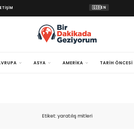
🇬🇧
EN
LETIŞIM
AVRUPA
ASYA
AMERIKA
TARIH ÖNCESI
Etiket:
yaratılış mitleri