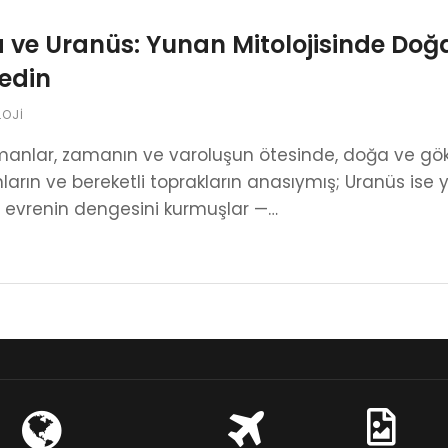
 ve Uranüs: Yunan Mitolojisinde Do
edin
LOJI
manlar, zamanın ve varoluşun ötesinde, doğa ve göky
arın ve bereketli toprakların anasıymış; Uranüs ise y
te evrenin dengesini kurmuşlar —…