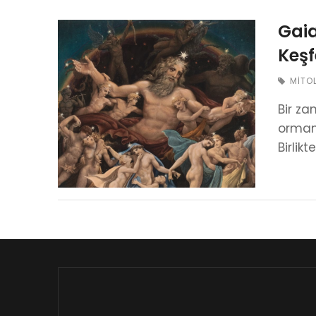
Gaia
Keşf
MITO
Bir za
ormanl
Birlik