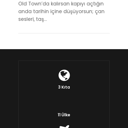
Old Town’da kalırsan kapıyı açtığın
anda tarihin içine düşüyorsun; çan
sesleri, taş…
3 Kıta
11 Ülke