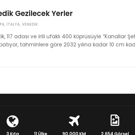
dik Gezilecek Yerler
PA
,
İTALYA
,
VENEDIK
k, 117 adası ve irili ufaklı 400 köprüsüyle “Kanallar 
tıyor, tahminlere göre 2032 yılına kadar 10 cm kada
3 Kıta
11 Ülke
90.000 KM
2.654 Görsel