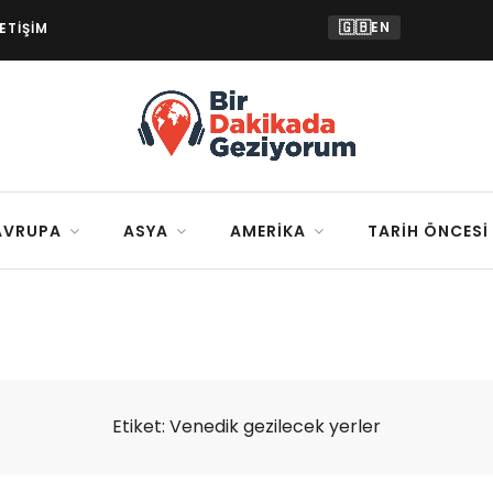
🇬🇧
EN
LETIŞIM
AVRUPA
ASYA
AMERIKA
TARIH ÖNCESI
Etiket:
Venedik gezilecek yerler