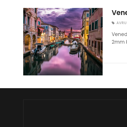
Vene
AVRU
Venedi
2mm ba