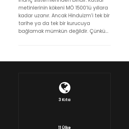
inanç sistemlerinden biridir. Kutsal
metinlerinin kökeni MÖ 1500’lü yıllara
kadar uzanır. Ancak Hinduizm’i tek bir
tarihe ya da tek bir kurucuya
bağlamak mümkün değildir. Çünkü…
3 Kıta
11 Ülke