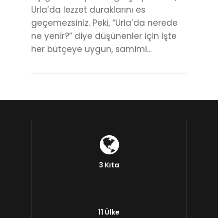
Urla’da lezzet duraklarını es
geçemezsiniz. Peki, “Urla’da nerede
ne yenir?” diye düşünenler için işte
her bütçeye uygun, samimi…
3 Kıta
11 Ülke