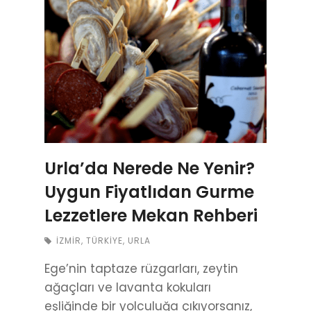
Urla’da Nerede Ne Yenir?
Uygun Fiyatlıdan Gurme
Lezzetlere Mekan Rehberi
İZMIR
,
TÜRKIYE
,
URLA
Ege’nin taptaze rüzgarları, zeytin
ağaçları ve lavanta kokuları
eşliğinde bir yolculuğa çıkıyorsanız,