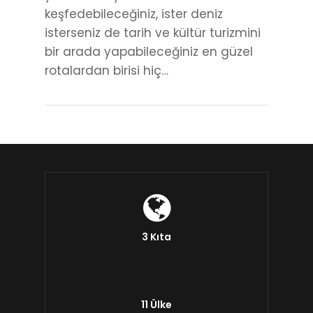
keşfedebileceğiniz, ister deniz
isterseniz de tarih ve kültür turizmini
bir arada yapabileceğiniz en güzel
rotalardan birisi hiç…
3 Kıta
11 Ülke