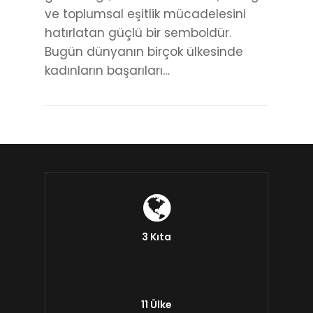
ve toplumsal eşitlik mücadelesini
hatırlatan güçlü bir semboldür.
Bugün dünyanın birçok ülkesinde
kadınların başarıları…
3 Kıta
11 Ülke